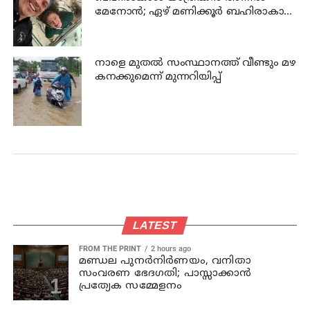
മേനോൻ; ഏഴ് മണിക്കൂർ ബഹിരാകാശ
നടത്തം നാളെ
നാളെ മുതല്‍ സംസ്ഥാനത്ത് വീണ്ടും മഴ
കനക്കുമെന്ന് മുന്നറിയിപ്പ്
LATEST
FROM THE PRINT
2 hours ago
മണ്ഡല പുനർനിർണയം, വനിതാ
സംവരണ ഭേദഗതി; പാസ്സാക്കാൻ
പ്രത്യേക സമ്മേളനം