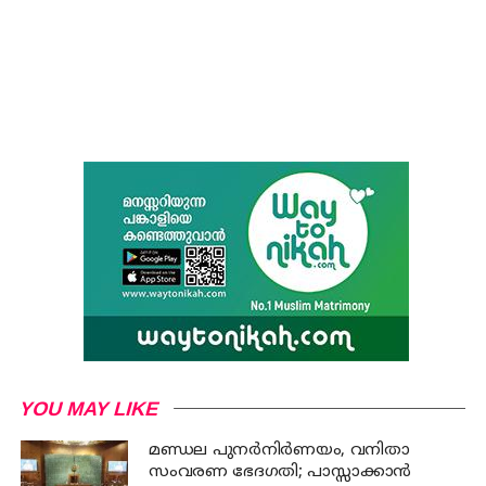
YOU MAY LIKE
മണ്ഡല പുനർനിർണയം, വനിതാ
സംവരണ ഭേദഗതി; പാസ്സാക്കാൻ