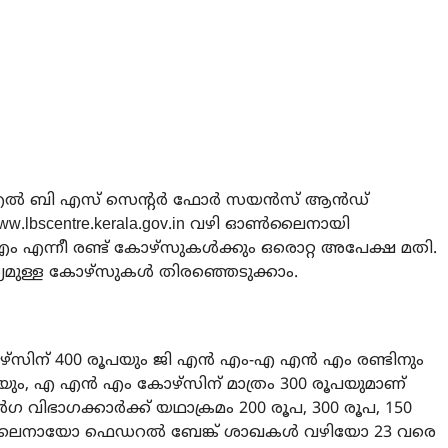
െ എൽ ബി എസ് സെന്റർ ഫോർ സയൻസ് ആൻഡ്
ww.lbscentre.kerala.gov.in
വഴി ഓൺലൈനായി
 എന്നീ രണ്ട് കോഴ്‌സുകൾക്കും ഒരൊറ്റ അപേക്ഷ മതി.
യമുള്ള കോഴ്‌സുകൾ തിരഞ്ഞെടുക്കാം.
‌സിന് 400 രൂപയും ജി എൻ എം-എ എൻ എം രണ്ടിനും
പയും, എ എൻ എം കോഴ്‌സിന് മാത്രം 300 രൂപയുമാണ്
ഗ വിഭാഗക്കാർക്ക് യഥാക്രമം 200 രൂപ, 300 രൂപ, 150
ൺലൈനായോ ഫെഡറൽ ബേങ്ക് ശാഖകൾ വഴിയോ 23 വരെ