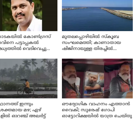
ണാടകയില്‍ കോണ്‍ഗ്രസ്
മുതലപ്പൊഴിയില്‍ സ്‌കൂബ
ിനെ പട്ടാപ്പകല്‍
സംഘമെത്തി; കാണാതായ
്യത്തില്‍ വെടിവെച്ചു
ഷിജിനായുള്ള തിരച്ചില്‍
ു; പ്രതി പിടിയില്‍
ഊര്‍ജ്ജിതമാക്കി
ാനത്ത് ഇന്നും
ഔദ്യോഗിക വാഹനം എത്താന്‍
ക്തമായ മഴ; ഏഴ്
വൈകി; സുരേഷ് ഗോപി
ളില്‍ ഓറഞ്ച് അലര്‍ട്ട്
ഓട്ടോറിക്ഷയില്‍ യാത്ര ചെയ്തു