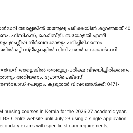
ഡറി അല്ലെങ്കിൽ തത്തുല്യ പരീക്ഷയിൽ കുറഞ്ഞത് 40
ണം. ഫിസിക്സ്, കെമിസ്ട്രി, ബയോളജി എന്നീ
ംഗ്ലീഷ് നിർബന്ധമായും പഠിച്ചിരിക്കണം.
മറ്റ് സ്ട്രീമുകളിൽ നിന്ന് ഹയർ സെക്കൻഡറി
ി അല്ലെങ്കിൽ തത്തുല്യ പരീക്ഷ വിജയിച്ചിരിക്കണം.
താനും അറിയണം. പ്രോസ്പെക്ടസ്
ൗൺലോഡ് ചെയ്യാം. കൂടുതൽ വിവരങ്ങൾക്ക്: 0471-
M nursing courses in Kerala for the 2026-27 academic year.
LBS Centre website until July 23 using a single application
r secondary exams with specific stream requirements.