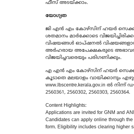
ഫീസ് അടയ്ക്കാം.
യോഗ്യത
ജി എൻ എം കോഴ്‌സിന് ഹയർ സെക്കൻ
ശതമാനം മാർക്കോടെ വിജയിച്ചിരിക്ക
വിഷയങ്ങൾ ഓപ്ഷനൽ വിഷയങ്ങളായും ഇ
അർഹരായ അപേക്ഷകരുടെ അഭാവത്തിൽ 
വിജയിച്ചവരെയും പരിഗണിക്കും.
എ എൻ എം കോഴ്‌സിന് ഹയർ സെക്കൻഡറ
കൂടാതെ മലയാളം വായിക്കാനും എഴു
www.lbscentre.kerala.gov.in
ൽ നിന്ന് ഡ
2560361, 2560302, 2560303, 2560364.
Content Highlights:
Applications are invited for GNM and AN
Candidates can apply online through the 
form. Eligibility includes clearing highe