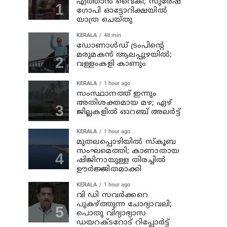
എത്താന്‍ വൈകി; സുരേഷ്
ഗോപി ഓട്ടോറിക്ഷയില്‍
യാത്ര ചെയ്തു
KERALA
48 min
ഡോണാള്‍ഡ് ട്രംപിന്റെ
മരുമകന്‍ ആലപ്പുഴയിൽ;
വള്ളംകളി കാണും
KERALA
1 hour ago
സംസ്ഥാനത്ത് ഇന്നും
അതിശക്തമായ മഴ; ഏഴ്
ജില്ലകളില്‍ ഓറഞ്ച് അലര്‍ട്ട്
KERALA
1 hour ago
മുതലപ്പൊഴിയില്‍ സ്‌കൂബ
സംഘമെത്തി; കാണാതായ
ഷിജിനായുള്ള തിരച്ചില്‍
ഊര്‍ജ്ജിതമാക്കി
KERALA
1 hour ago
വി ഡി സവര്‍ക്കറെ
പുകഴ്ത്തുന്ന ചോദ്യാവലി;
പൊതു വിദ്യാഭ്യാസ
ഡയറക്ടറോട് റിപ്പോര്‍ട്ട്