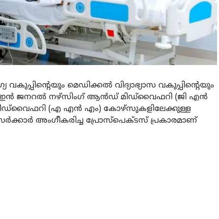
ുപ്പിന്റെയും മെഡിക്കൽ വിദ്യാഭ്യാസ വകുപ്പിന്റെയും
ോമ ഇൻ ജനറൽ നഴ്‌സിംഗ് ആൻഡ് മിഡ്‌വൈഫറി (ജി എൻ
മിഡ്‌വൈഫറി (എ എൻ എം) കോഴ്‌സുകളിലേക്കുള്ള
സർക്കാർ അംഗീകരിച്ച പ്രോസ്പെക്ടസ് പ്രകാരമാണ്