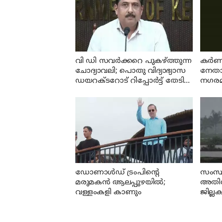
വി ഡി സവര്‍ക്കറെ പുകഴ്ത്തുന്ന
കര്‍
ചോദ്യാവലി; പൊതു വിദ്യാഭ്യാസ
നേതാവ
ഡയറക്ടറോട് റിപ്പോര്‍ട്ട് തേടി
നഗരമധ
വിദ്യാഭ്യാസ മന്ത്രി
കൊന്ന
ഡോണാള്‍ഡ് ട്രംപിന്റെ
സംസ്ഥ
മരുമകന്‍ ആലപ്പുഴയിൽ;
അതിശ
വള്ളംകളി കാണും
ജില്ലക