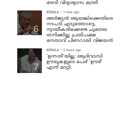
തേടി വിദ്യാഭ്യാസ മന്ത്രി
KERALA
1 hour ago
അര്‍ജുന്‍ ആയങ്കിക്കെതിരെ
നടപടി എടുത്തോട്ടെ,
ന്യായീകരിക്കേണ്ട ചുമതല
തനിക്കില്ല; പ്രതിപക്ഷ
നേതാവ് പിണറായി വിജയന്‍
KERALA
2 hours ago
'ഉന്നതി'യില്ല; ആദിവാസി
ഊരുകളുടെ പേര് 'ഊര്'
എന്ന് മാറ്റി