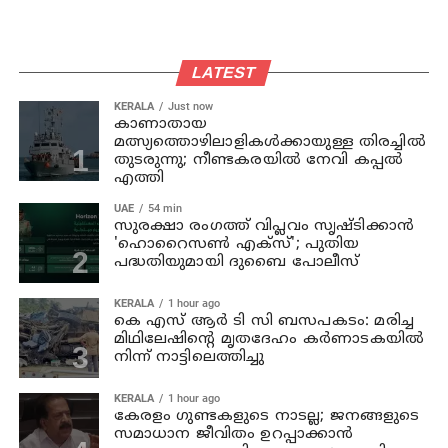
LATEST
KERALA
Just now
കാണാതായ
മത്സ്യത്തൊഴിലാളികള്‍ക്കായുള്ള തിരച്ചില്‍
തുടരുന്നു; നീണ്ടകരയില്‍ നേവി കപ്പല്‍
എത്തി
UAE
54 min
സുരക്ഷാ രംഗത്ത് വിപ്ലവം സൃഷ്ടിക്കാന്‍
'ഹൊറൈസണ്‍ എക്‌സ്'; പുതിയ
പദ്ധതിയുമായി ദുബൈ പോലീസ്
KERALA
1 hour ago
കെ എസ് ആര്‍ ടി സി ബസപകടം: മരിച്ച
മിഥിലേഷിന്റെ മൃതദേഹം കര്‍ണാടകയില്‍
നിന്ന് നാട്ടിലെത്തിച്ചു
KERALA
1 hour ago
കേരളം ഗുണ്ടകളുടെ നാടല്ല; ജനങ്ങളുടെ
സമാധാന ജീവിതം ഉറപ്പാക്കാന്‍