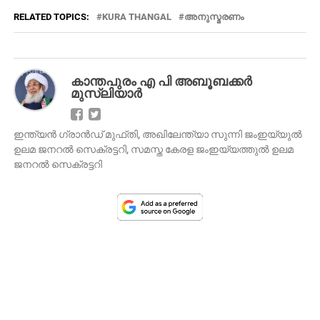
RELATED TOPICS:
KURA THANGAL
അനുസ്മരണം
കാന്തപുരം എ പി അബൂബക്കര്‍
മുസ്‍ലിയാർ
ഇന്ത്യൻ ഗ്രാൻഡ് മുഫ്തി, അഖിലേന്ത്യാ സുന്നി ജംഇയ്യുൽ
ഉലമ ജനറൽ സെക്രട്ടറി, സമസ്ത കേരള ജംഇയ്യത്തുൽ ഉലമ
ജനറൽ സെക്രട്ടറി