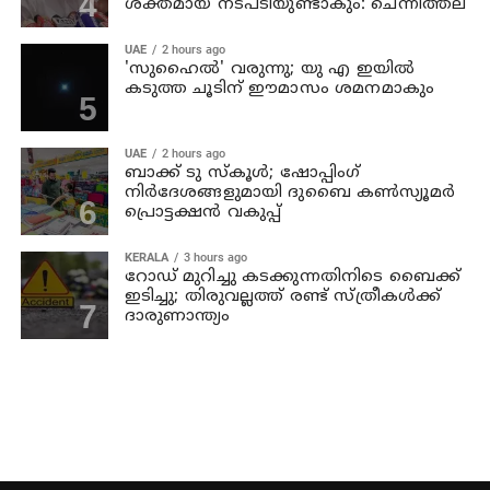
ശക്തമായ നടപടിയുണ്ടാകും: ചെന്നിത്തല
UAE
2 hours ago
'സുഹൈല്‍' വരുന്നു; യു എ ഇയില്‍
കടുത്ത ചൂടിന് ഈമാസം ശമനമാകും
UAE
2 hours ago
ബാക്ക് ടു സ്‌കൂള്‍; ഷോപ്പിംഗ്
നിര്‍ദേശങ്ങളുമായി ദുബൈ കണ്‍സ്യൂമര്‍
പ്രൊട്ടക്ഷന്‍ വകുപ്പ്
KERALA
3 hours ago
റോഡ് മുറിച്ചു കടക്കുന്നതിനിടെ ബൈക്ക്
ഇടിച്ചു; തിരുവല്ലത്ത് രണ്ട് സ്ത്രീകള്‍ക്ക്
ദാരുണാന്ത്യം