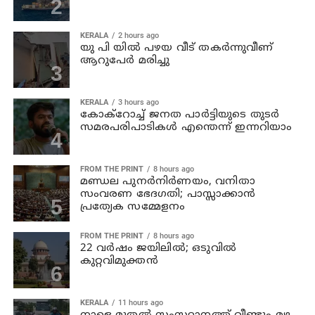
KERALA
2 hours ago
യു പി യില്‍ പഴയ വീട് തകര്‍ന്നുവീണ്
ആറുപേര്‍ മരിച്ചു
KERALA
3 hours ago
കോക്റോച്ച് ജനത പാര്‍ട്ടിയുടെ തുടര്‍
സമരപരിപാടികള്‍ എന്തെന്ന് ഇന്നറിയാം
FROM THE PRINT
8 hours ago
മണ്ഡല പുനർനിർണയം, വനിതാ
സംവരണ ഭേദഗതി; പാസ്സാക്കാൻ
പ്രത്യേക സമ്മേളനം
FROM THE PRINT
8 hours ago
22 വർഷം ജയിലിൽ; ഒടുവിൽ
കുറ്റവിമുക്തൻ
KERALA
11 hours ago