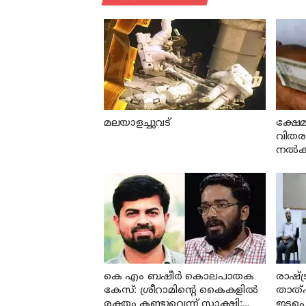
മലയാളച്ചുവട്
ക്ഷേമ
വിതരണത
നല്‍കി
കെ എം ബഷീര്‍ കൊലപാതക
രാഷ്ട
കേസ്: ശ്രീറാമിന്റെ കൈകളില്‍
താത്
രക്തം കണ്ടുവെന്ന് സാക്ഷി;
ഇടപെട