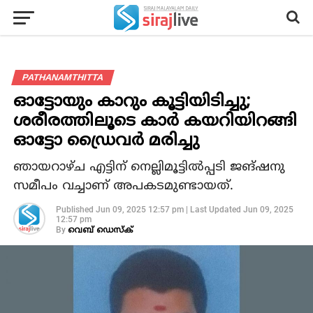
PATHANAMTHITTA
ഓട്ടോയും കാറും കൂട്ടിയിടിച്ചു;
ശരീരത്തിലൂടെ കാർ കയറിയിറങ്ങി
ഓട്ടോ ഡ്രൈവർ മരിച്ചു
ഞായറാഴ്ച എട്ടിന് നെല്ലിമൂട്ടിൽപ്പടി ജങ്ഷനു
സമീപം വച്ചാണ് അപകടമുണ്ടായത്.
Published
Jun 09, 2025 12:57 pm
|
Last Updated
Jun 09, 2025
12:57 pm
By
വെബ് ഡെസ്‌ക്