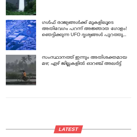
ഗൾഫ് രാജ്യങ്ങൾക്ക് മുകളിലൂടെ
അതിവേഗം പറന്ന് അജ്ഞാത ഗോളം!
ഞെട്ടിക്കുന്ന UFO ദൃശ്യങ്ങൾ പുറത്തുവിട്ട്
പെന്റഗൺ
സംസ്ഥാനത്ത് ഇന്നും അതിശക്തമായ
മഴ; ഏഴ് ജില്ലകളില്‍ ഓറഞ്ച് അലര്‍ട്ട്
LATEST