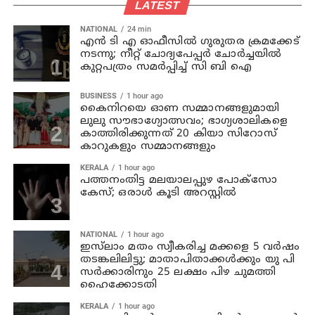
LATEST
NATIONAL
24 min
എന്‍ ടി എ ഓഫീസില്‍ ഗുരുതര ക്രമക്കേട്
നടന്നു; നീറ്റ് ചോദ്യപേപ്പര്‍ ചോര്‍ച്ചയില്‍
കുറ്റപത്രം സമര്‍പ്പിച്ച് സി ബി ഐ
BUSINESS
1 hour ago
കൈനിറയെ ഓണ സമ്മാനങ്ങളുമായി
ലുലു സൗഭാ​ഗ്യോത്സവം; ഭാ​ഗ്യശാലികളെ
കാത്തിരിക്കുന്നത് 20 കിയാ സിറോസ്
കാറുകളും സമ്മാനങ്ങളും
KERALA
1 hour ago
പത്തനംതിട്ട മലയാലപ്പുഴ പോക്സോ
കേസ്; ഒരാള്‍ കൂടി അറസ്റ്റില്‍
NATIONAL
1 hour ago
ഇസ്‍ലാം മതം സ്വീകരിച്ച മക്കളെ 5 വർഷം
തടങ്കലിലിട്ടു; മാതാപിതാക്കൾക്കും യു പി
സർക്കാരിനും 25 ലക്ഷം പിഴ ചുമത്തി
ഹൈക്കോടതി
KERALA
1 hour ago