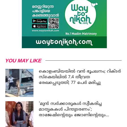
YOU MAY LIKE
കൊളംബിയയിൽ വൻ ഭൂചലനം; റിക്ടർ
സ്കെയിലിൽ 7.4 തീവ്രത
രേഖപ്പെടുത്തി; 77 പേര്‍ മരിച്ചു
'മുന്‍ സര്‍ക്കാരുകള്‍ സ്വീകരിച്ച
മാതൃകകള്‍ പിന്തുടരണം';
രാജേഷിന്റെയും ജോണിന്റെയും
വീടുകള്‍ സന്ദര്‍ശിച്ച് പിണറായി