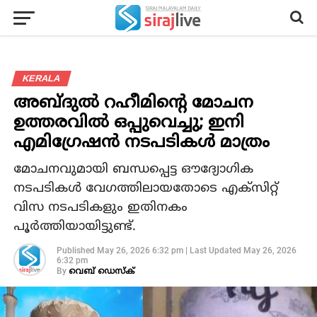
KERALA
അബ്ദുല്‍ റഹീമിന്റെ മോചന
ഉത്തരവില്‍ ഒപ്പുവെച്ചു; ഇനി
എമിഗ്രേഷന്‍ നടപടികള്‍ മാത്രം
മോചനവുമായി ബന്ധപ്പെട്ട ഔദ്യോഗിക
നടപടികള്‍ വേഗത്തിലായതോടെ എക്‌സിറ്റ്
വിസ നടപടികളും ഇതിനകം
പൂര്‍ത്തിയായിട്ടുണ്ട്.
Published
May 26, 2026 6:32 pm
|
Last Updated
May 26, 2026
6:32 pm
By
വെബ് ഡെസ്‌ക്