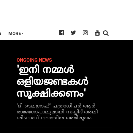
A
MORE
ONGOING NEWS
'ഇനി നമ്മൾ
ഒളിയജണ്ടകൾ
സൂക്ഷിക്കണം'
'ദി ടെലഗ്രാഫ്' പത്രാധിപർ ആർ
രാജഗോപാലുമായി സയ്യിദ് അലി
ശിഹാബ് നടത്തിയ അഭിമുഖം