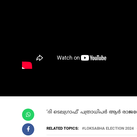
‘ദി ടെലഗ്രാഫ്’ പത്രാധിപർ ആർ രാജ
RELATED TOPICS:
LOKSABHA ELECTION 2024