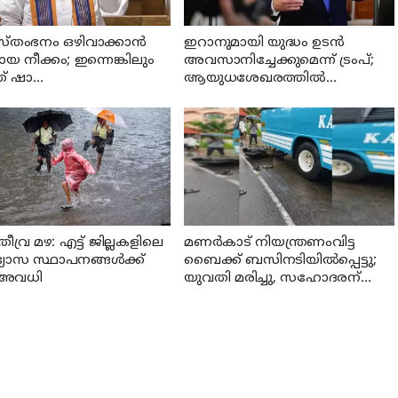
്തംഭനം ഒഴിവാക്കാൻ
ഇറാനുമായി യുദ്ധം ഉടൻ
 നീക്കം; ഇന്നെങ്കിലും
അവസാനിച്ചേക്കുമെന്ന് ട്രംപ്;
് ഷാ
ആയുധശേഖരത്തിൽ
യസഭയിലെത്തുമോ?
കുറവെന്നും വെളിപ്പെടുത്തൽ
വ്ര മഴ: എട്ട് ജില്ലകളിലെ
മണര്‍കാട് നിയന്ത്രണംവിട്ട
ാഭ്യാസ സ്ഥാപനങ്ങൾക്ക്
ബൈക്ക് ബസിനടിയിൽപ്പെട്ടു;
് അവധി
യുവതി മരിച്ചു, സഹോദരന്
പരുക്ക്