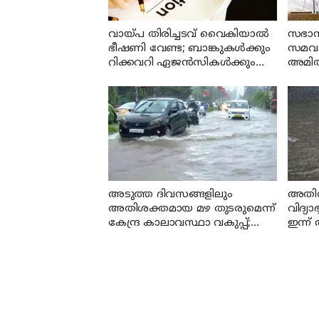
വായ്പ തിരിച്ചടവ് വൈകിയാൽ
സഭാസ
ഭീഷണി വേണ്ട; ബാങ്കുകൾക്കും
സമവായ
റിക്കവറി ഏജൻസികൾക്കും
അമിത
കർശന നിയന്ത്രണങ്ങളുമായി
രാജ്
ആർ ബി ഐ
അടുത്ത ദിവസങ്ങളിലും
അതിതീ
അതിശക്തമായ മഴ തുടരുമെന്ന്
വിദ്യ
കേന്ദ്ര കാലാവസ്ഥാ വകുപ്പ്;
ഇന്ന
ഇന്ന് എട്ട് ജില്ലകളിൽ ഓറഞ്ച്
അലർട്ട്