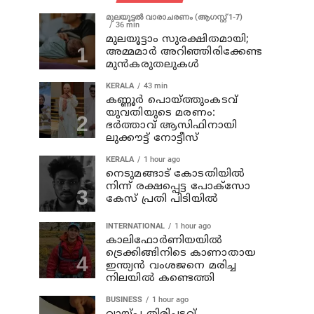
മുലയൂട്ടൽ വാരാചരണം (ആഗസ്റ്റ് 1-7)
36 min
മുലയൂട്ടാം സുരക്ഷിതമായി;
അമ്മമാർ അറിഞ്ഞിരിക്കേണ്ട
മുൻകരുതലുകൾ
KERALA
43 min
കണ്ണൂര്‍ പൊയ്ത്തുംകടവ്
യുവതിയുടെ മരണം:
ഭർത്താവ് ആസിഫിനായി
ലുക്കൗട്ട് നോട്ടീസ്
KERALA
1 hour ago
നെടുമങ്ങാട് കോടതിയില്‍
നിന്ന് രക്ഷപ്പെട്ട പോക്‌സോ
കേസ് പ്രതി പിടിയില്‍
INTERNATIONAL
1 hour ago
കാലിഫോര്‍ണിയയില്‍
ട്രെക്കിങ്ങിനിടെ കാണാതായ
ഇന്ത്യന്‍ വംശജനെ മരിച്ച
നിലയില്‍ കണ്ടെത്തി
BUSINESS
1 hour ago