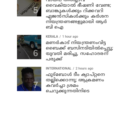
വായ്പ തിരിച്ചടവ്
വൈകിയാൽ ഭീഷണി വേണ്ട;
ബാങ്കുകൾക്കും റിക്കവറി
ഏജൻസികൾക്കും കർശന
നിയന്ത്രണങ്ങളുമായി ആർ
ബി ഐ
KERALA
1 hour ago
മണര്‍കാട് നിയന്ത്രണംവിട്ട
ബൈക്ക് ബസിനടിയിൽപ്പെട്ടു;
യുവതി മരിച്ചു, സഹോദരന്
പരുക്ക്
INTERNATIONAL
2 hours ago
ഫുട്ബോൾ ടീം ക്യാപ്റ്റനെ
തല്ലിക്കൊന്നു; ആക്രമണം
കവർച്ചാ ശ്രമം
ചെറുക്കുന്നതിനിടെ