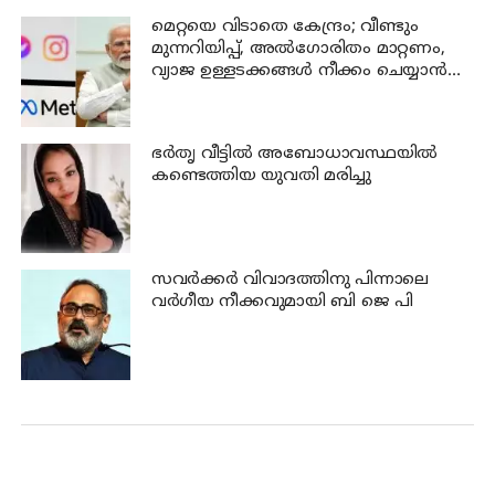
മെറ്റയെ വിടാതെ കേന്ദ്രം; വീണ്ടും
മുന്നറിയിപ്പ്, അൽഗോരിതം മാറ്റണം,
വ്യാജ ഉള്ളടക്കങ്ങൾ നീക്കം ചെയ്യാൻ
ഉടൻ നടപടി വേണം
ഭര്‍തൃ വീട്ടില്‍ അബോധാവസ്ഥയില്‍
കണ്ടെത്തിയ യുവതി മരിച്ചു
സവര്‍ക്കര്‍ വിവാദത്തിനു പിന്നാലെ
വര്‍ഗീയ നീക്കവുമായി ബി ജെ പി