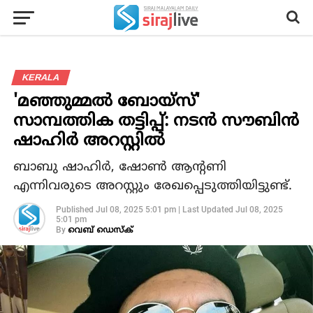
KERALA
'മഞ്ഞുമ്മല്‍ ബോയ്‌സ്'
സാമ്പത്തിക തട്ടിപ്പ്: നടന്‍ സൗബിന്‍
ഷാഹിര്‍ അറസ്റ്റില്‍
ബാബു ഷാഹിര്‍, ഷോണ്‍ ആന്റണി
എന്നിവരുടെ അറസ്റ്റും രേഖപ്പെടുത്തിയിട്ടുണ്ട്.
Published
Jul 08, 2025 5:01 pm
|
Last Updated
Jul 08, 2025
5:01 pm
By
വെബ് ഡെസ്‌ക്