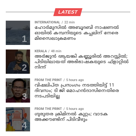
LATEST
INTERNATIONAL
22 min
ഹോര്‍മുസില്‍ അബൂദബി നാഷണല്‍
ഓയില്‍ കമ്പനിയുടെ കപ്പലിന് നേരെ
മിസൈലാക്രമണം
KERALA
48 min
അര്‍ജുന്‍ ആയങ്കി കണ്ണൂരില്‍ അറസ്റ്റില്‍;
പിടിയിലായത് അഭിഭാഷകയുടെ ഫ്‌ളാറ്റില്‍
നിന്ന്
FROM THE PRINT
5 hours ago
വിഷലിപ്ത പ്രസംഗം നടത്തിയിട്ട് 11
ദിവസം; ടി ജി മോഹൻദാസിനെതിരെ
നടപടിയില്ല
FROM THE PRINT
5 hours ago
ഗുരുതര ക്രിമിനൽ കുറ്റം; വാടക
അക്കൗണ്ടിന് പിടിവീഴും