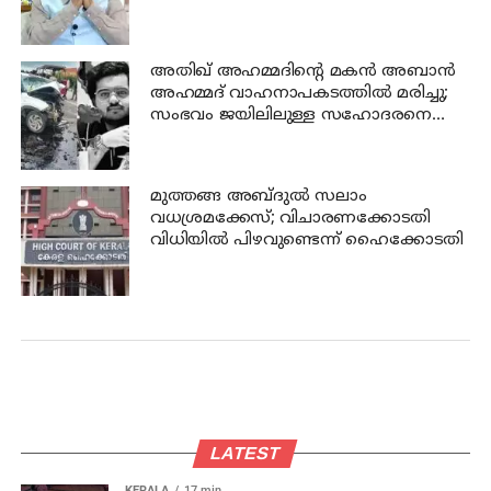
സെക്രട്ടറി കെ സി വേണുഗോപാൽ
അതിഖ് അഹമ്മദിന്റെ മകന്‍ അബാന്‍
അഹമ്മദ് വാഹനാപകടത്തില്‍ മരിച്ചു;
സംഭവം ജയിലിലുള്ള സഹോദരനെ
കാണാന്‍ പോകുന്നതിനിടെ
മുത്തങ്ങ അബ്ദുല്‍ സലാം
വധശ്രമക്കേസ്; വിചാരണക്കോടതി
വിധിയില്‍ പിഴവുണ്ടെന്ന് ഹൈക്കോടതി
LATEST
KERALA
17 min