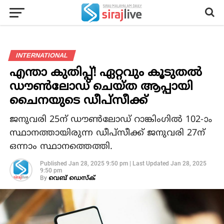
INTERNATIONAL
എന്താ കുതിപ്പ്‌! ഏറ്റവും കൂടുതൽ
ഡൗൺലോഡ് ചെയ്‌ത ആപ്പായി
ചൈനയുടെ ഡീപ്‌സീക്ക്
ജനുവരി 25ന് ഡൗൺലോഡ് റാങ്കിംഗിൽ 102‐ാം
സ്ഥാനത്തായിരുന്ന ഡീപ്‌സീക്ക്‌ ജനുവരി 27ന്‌
ഒന്നാം സ്ഥാനത്തെത്തി.
Published
Jan 28, 2025 9:50 pm
|
Last Updated
Jan 28, 2025
9:50 pm
By
വെബ് ഡെസ്‌ക്