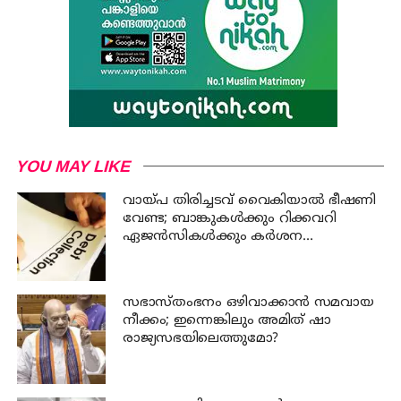
YOU MAY LIKE
വായ്പ തിരിച്ചടവ് വൈകിയാൽ ഭീഷണി
വേണ്ട; ബാങ്കുകൾക്കും റിക്കവറി
ഏജൻസികൾക്കും കർശന
നിയന്ത്രണങ്ങളുമായി ആർ ബി ഐ
സഭാസ്തംഭനം ഒഴിവാക്കാൻ സമവായ
നീക്കം; ഇന്നെങ്കിലും അമിത് ഷാ
രാജ്യസഭയിലെത്തുമോ?