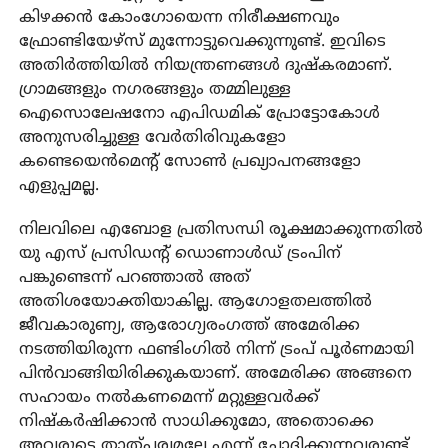
കിഴക്കൻ കോംഗോയെന്ന നിരീക്ഷണവും
ഫ്രോണ്ടിയേഴ്‌സ് മുന്നോട്ടുവെക്കുന്നുണ്ട്. ഇവിടെ
അതിർത്തിയിൽ നിയന്ത്രണങ്ങൾ ദുഷ്‌കരമാണ്.
ഗ്രാമങ്ങളും നഗരങ്ങളും തമ്മിലുള്ള
ഐസൊലേഷനോ എപിഡമിക് പ്രോട്ടോകോൾ
അനുസരിച്ചുള്ള വേർതിരിവുകളോ
കണ്ടെയെൻമെന്റ് സോൺ പ്രഖ്യാപനങ്ങളോ
എളുപ്പമല്ല.
നിലവിലെ എബോള പ്രതിസന്ധി രൂക്ഷമാക്കുന്നതിൽ
യു എസ് പ്രസിഡന്റ് ഡൊണാൾഡ് ട്രംപിന്
പങ്കുണ്ടെന്ന് പറഞ്ഞാൽ അത്
അതിശയോക്തിയാകില്ല. ആഗോളതലത്തിൽ
ജീവകാരുണ്യ, ആരോഗ്യരംഗത്ത് അമേരിക്ക
നടത്തിയിരുന്ന ഫണ്ടിംഗിൽ നിന്ന് ട്രംപ് പൂർണമായി
പിൻവാങ്ങിയിരിക്കുകയാണ്. അമേരിക്ക അങ്ങനെ
സഹായം നൽകണമെന്ന് മറ്റുള്ളവർക്ക്
നിഷ്‌കർഷിക്കാൻ സാധിക്കുമോ, അതൊക്കെ
അവരുടെ താത്പര്യമല്ലേ എന്ന് ചോദിക്കുന്നവരുണ്ട്.