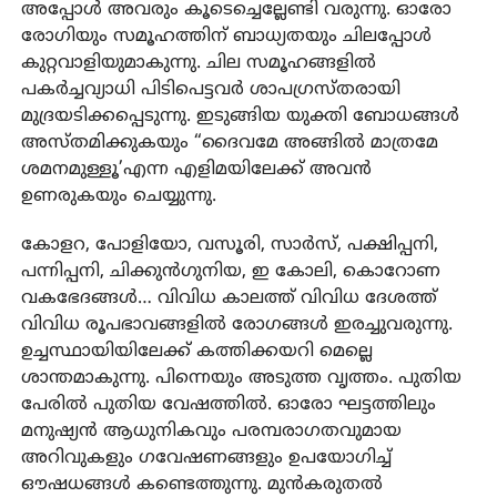
അപ്പോൾ അവരും കൂടെച്ചെല്ലേണ്ടി വരുന്നു. ഓരോ
രോഗിയും സമൂഹത്തിന് ബാധ്യതയും ചിലപ്പോൾ
കുറ്റവാളിയുമാകുന്നു. ചില സമൂഹങ്ങളിൽ
പകർച്ചവ്യാധി പിടിപെട്ടവർ ശാപഗ്രസ്തരായി
മുദ്രയടിക്കപ്പെടുന്നു. ഇടുങ്ങിയ യുക്തി ബോധങ്ങൾ
അസ്തമിക്കുകയും “ദൈവമേ അങ്ങിൽ മാത്രമേ
ശമനമുള്ളൂ’എന്ന എളിമയിലേക്ക് അവൻ
ഉണരുകയും ചെയ്യുന്നു.
കോളറ, പോളിയോ, വസൂരി, സാർസ്, പക്ഷിപ്പനി,
പന്നിപ്പനി, ചിക്കുൻഗുനിയ, ഇ കോലി, കൊറോണ
വകഭേദങ്ങൾ… വിവിധ കാലത്ത് വിവിധ ദേശത്ത്
വിവിധ രൂപഭാവങ്ങളിൽ രോഗങ്ങൾ ഇരച്ചുവരുന്നു.
ഉച്ചസ്ഥായിയിലേക്ക് കത്തിക്കയറി മെല്ലെ
ശാന്തമാകുന്നു. പിന്നെയും അടുത്ത വൃത്തം. പുതിയ
പേരിൽ പുതിയ വേഷത്തിൽ. ഓരോ ഘട്ടത്തിലും
മനുഷ്യൻ ആധുനികവും പരമ്പരാഗതവുമായ
അറിവുകളും ഗവേഷണങ്ങളും ഉപയോഗിച്ച്
ഔഷധങ്ങൾ കണ്ടെത്തുന്നു. മുൻകരുതൽ