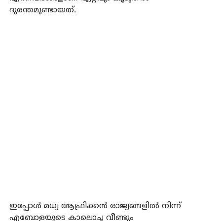
ദുരന്തമുണ്ടായത്.
ഇപ്പോൾ മധ്യ ആഫ്രിക്കൻ രാജ്യങ്ങളിൽ നിന്ന്
എബോളയുടെ കാലൊച്ച വീണ്ടും