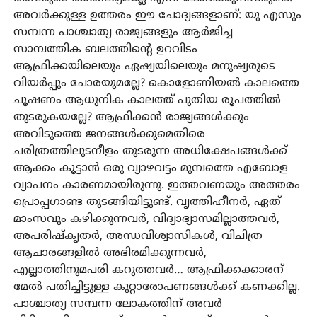
അവർക്കുള്ള ഉത്തരം ഈ ചോദ്യങ്ങളാണ്: യു എസും
സമ്പന്ന പാശ്ചാത്യ രാജ്യങ്ങളും ആർജിച്ച
സാമ്പത്തിക ബലത്തിന്റെ ഉറവിടം
ആഫ്രിക്കയിലെയും ഏഷ്യയിലെയും മനുഷ്യരുടെ
വിയർപ്പും ചോരയുമല്ലേ? കൊളോണിയൽ കാലത്തെ
ചൂഷണം ആധുനിക കാലത്ത് പുതിയ രൂപത്തിൽ
തുടരുകയല്ലേ? ആഫ്രിക്കൻ രാജ്യങ്ങൾക്കും
അവിടുത്തെ ജനങ്ങൾക്കുമെതിരെ
ചരിത്രത്തിലുടനീളം തുടരുന്ന അധിക്ഷേപങ്ങൾക്ക്
ആക്കം കൂട്ടാൻ ഒരു വ്യാഴവട്ടം മുമ്പത്തെ എബോള
വ്യാപനം കാരണമായിരുന്നു. ഇത്തവണയും അത്തരം
പ്രൊപ്പഗാണ്ട തുടങ്ങിയിട്ടുണ്ട്. വൃത്തിഹീനർ, ഏത്
മാംസവും കഴിക്കുന്നവർ, വിദ്യാഭ്യാസമില്ലാത്തവർ,
അപരിഷ്‌കൃതർ, അന്ധവിശ്വാസികൾ, വിചിത്ര
ആചാരങ്ങളിൽ അഭിരമിക്കുന്നവർ,
എല്ലാത്തിനുമപരി കറുത്തവർ… ആഫ്രിക്കക്കാരന്
മേൽ പതിച്ചിട്ടുള്ള കുറ്റാരോപണങ്ങൾക്ക് കണക്കില്ല.
പാശ്ചാത്യ സമ്പന്ന ലോകത്തിന് അവർ