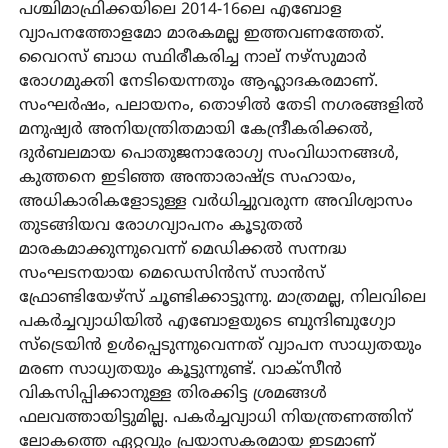
പശ്ചിമാഫ്രിക്കയിലെ 2014-16ലെ എബോള
വ്യാപനത്തോളമോ മാരകമല്ല ഇത്തവണത്തേത്.
വൈറസ് ബാധ സ്ഥിരീകരിച്ച നാല് നഴ്‌സുമാർ
രോഗമുക്തി നേടിയെന്നതും ആഹ്ലാദകരമാണ്.
സംഘർഷം, പലായനം, തൊഴിൽ തേടി നഗരങ്ങളിൽ
മനുഷ്യർ അനിയന്ത്രിതമായി കേന്ദ്രീകരിക്കൽ,
ദുർബലമായ പൊതുജനാരോഗ്യ സംവിധാനങ്ങൾ,
കുത്തനെ ഇടിഞ്ഞ അന്താരാഷ്ട്ര സഹായം,
അധികാരികളോടുള്ള വർധിച്ചുവരുന്ന അവിശ്വാസം
തുടങ്ങിയവ രോഗവ്യാപനം കൂടുതൽ
മാരകമാക്കുന്നുവെന്ന് മെഡിക്കൽ സന്നദ്ധ
സംഘടനയായ മെഡെസിൻസ് സാൻസ്
ഫ്രോണ്ടിയേഴ്സ് ചൂണ്ടിക്കാട്ടുന്നു. മാത്രമല്ല, നിലവിലെ
പകർച്ചവ്യാധിയിൽ എബോളയുടെ ബുന്ദിബുഗ്യോ
സ്‌ട്രെയിൻ ഉൾപ്പെടുന്നുവെന്നത് വ്യാപന സാധ്യതയും
മരണ സാധ്യതയും കൂട്ടുന്നുണ്ട്. വാക്‌സീൻ
വികസിപ്പിക്കാനുള്ള തിരക്കിട്ട ശ്രമങ്ങൾ
ഫലവത്തായിട്ടുമില്ല. പകർച്ചവ്യാധി നിയന്ത്രണത്തിന്
ലോകത്തെ ഏറ്റവും പ്രയാസകരമായ ഇടമാണ്