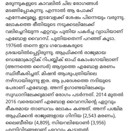
മരുന്നുകളുടെ കാവലിൽ ചില രോഗങ്ങൾ
മടങ്ങിപ്പോകുന്നു. എന്നാൽ ആ പോക്ക്
എന്നേക്കുമല്ല. ഇടവേളക്ക് ശേഷം പിന്നെയും വരുന്നു.
ലോകത്തെ ഭീതിയുടെ നടുക്കടലിലേക്ക്
വലിച്ചെറിയുന്ന ഏറ്റവും പുതിയ പകർച്ച വ്യാധിയാണ്
എബോള വൈറസ്. പുതിയതെന്ന് പറഞ്ഞ് കൂടാ.
1976ൽ തന്നെ ഇവ ഗവേഷകരുടെ
ശ്രദ്ധയിൽപ്പെട്ടിരുന്നു. ആഫ്രിക്കൻ രാജ്യമായ
ഡെമോക്രാറ്റിക് റിപബ്ലിക് ഓഫ് കോംഗോയിലാണ്
(അന്നത്തെ സൈർ) ആദ്യത്തെ എബോള മരണം
സ്ഥിരീകരിച്ചത്. മിഷൻ ആശുപത്രിയിലെ
നഴ്സായിരുന്നു ഇര. ആ പ്രദേശത്തെ നദിയുടെ
പേരാണ് എബോള. അന്ന് ഉഗാണ്ടയിലേക്കും
സുഡാനിലേക്കുമാണ് രോഗം പടർന്നത്. 2014 മുതൽ
2016 വരെയാണ് എബോള വൈറസിന്റെ ഏറ്റവും
ഭീകരമായ താണ്ഡവം ലോകം കണ്ടത്. അന്ന് പശ്ചിമ
ആഫ്രിക്കൻ രാജ്യങ്ങളായ ഗിനിയ (2,543 മരണം),
ലൈബീരിയ (4,809), സിയറലിയോൺ (3,956)
എന്നിവിടങ്ങളാണ് ഏറ്റവും കൂടുതൽ