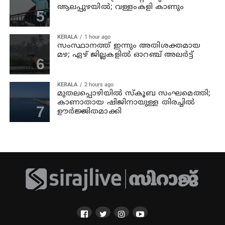
ആലപ്പുഴയിൽ; വള്ളംകളി കാണും
KERALA
1 hour ago
സംസ്ഥാനത്ത് ഇന്നും അതിശക്തമായ
മഴ; ഏഴ് ജില്ലകളില്‍ ഓറഞ്ച് അലര്‍ട്ട്
KERALA
2 hours ago
മുതലപ്പൊഴിയില്‍ സ്‌കൂബ സംഘമെത്തി;
കാണാതായ ഷിജിനായുള്ള തിരച്ചില്‍
ഊര്‍ജ്ജിതമാക്കി