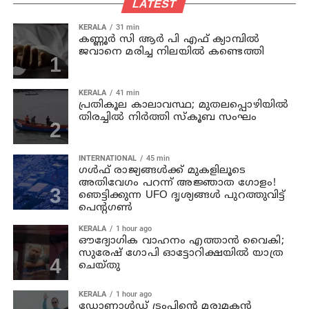
LATEST
KERALA
31 min
കണ്ണൂര്‍ സി ആര്‍ പി എഫ് ക്യാമ്പില്‍
ജവാനെ മരിച്ച നിലയില്‍ കണ്ടെത്തി
KERALA
41 min
പ്രതികൂല കാലാവസ്ഥ; മുതലപ്പൊഴിയില്‍
തിരച്ചില്‍ നിര്‍ത്തി സ്കൂബ സംഘം
INTERNATIONAL
45 min
ഗൾഫ് രാജ്യങ്ങൾക്ക് മുകളിലൂടെ
അതിവേഗം പറന്ന് അജ്ഞാത ഗോളം!
ഞെട്ടിക്കുന്ന UFO ദൃശ്യങ്ങൾ പുറത്തുവിട്ട്
പെന്റഗൺ
KERALA
1 hour ago
ഔദ്യോഗിക വാഹനം എത്താന്‍ വൈകി;
സുരേഷ് ഗോപി ഓട്ടോറിക്ഷയില്‍ യാത്ര
ചെയ്തു
KERALA
1 hour ago
ഡോണാള്‍ഡ് ട്രംപിന്റെ മരുമകന്‍