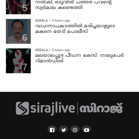
നല്‍കി; ഒടുവില്‍ പത്തര പവന്റെ
സ്വര്‍മാല കണ്ടെത്തി
KERALA
5 hours ago
വാഹനാപകടത്തില്‍ മരിച്ചയാളുടെ
മകനെ തേടി പോലീസ്
KERALA
5 hours ago
മലയാലപ്പുഴ പീഡന കേസ്: നാലുപേര്‍
റിമാന്‍ഡില്‍