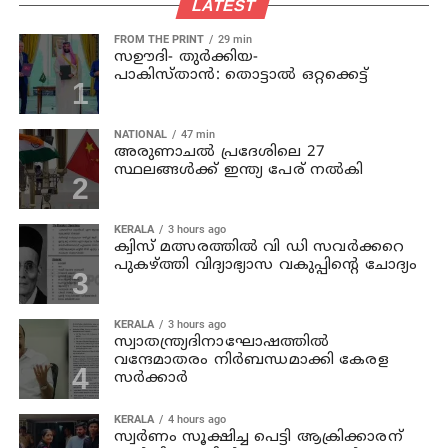
LATEST
FROM THE PRINT
29 min
സഊദി- തുർക്കിയ-
പാകിസ്താൻ: തൊട്ടാൽ ഒറ്റക്കെട്ട്
NATIONAL
47 min
അരുണാചല്‍ പ്രദേശിലെ 27
സ്ഥലങ്ങള്‍ക്ക് ഇന്ത്യ പേര് നല്‍കി
KERALA
3 hours ago
ക്വിസ് മത്സരത്തില്‍ വി ഡി സവര്‍ക്കറെ
പുകഴ്ത്തി വിദ്യാഭ്യാസ വകുപ്പിന്റെ ചോദ്യം
KERALA
3 hours ago
സ്വാതന്ത്ര്യദിനാഘോഷത്തില്‍
വന്ദേമാതരം നിര്‍ബന്ധമാക്കി കേരള
സര്‍ക്കാര്‍
KERALA
4 hours ago
സ്വര്‍ണം സൂക്ഷിച്ച പെട്ടി ആക്രിക്കാരന്