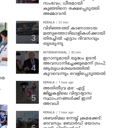
സംഭവം; ധീരമായി
കുഞ്ഞിനെ രക്ഷപ്പെടുത്തി
അമ്മാവൻ
KERALA
21 min
വിഴിഞ്ഞത്ത് കാണാതായ
മത്സ്യത്തൊഴിലാളികൾക്കായി
തിരച്ചിൽ എട്ടാം ദിവസവും
തുടരുന്നു
INTERNATIONAL
42 min
ഇറാനുമായി യുദ്ധം ഉടൻ
അവസാനിച്ചേക്കുമെന്ന് ട്രംപ്;
ആയുധശേഖരത്തിൽ
കുറവെന്നും വെളിപ്പെടുത്തൽ
രെ
KERALA
1 hour ago
അതിതീവ്ര മഴ: എട്ട്
ം
ജില്ലകളിലെ വിദ്യാഭ്യാസ
സ്ഥാപനങ്ങൾക്ക് ഇന്ന്
അവധി
KERALA
1 hour ago
ശബരിമല നെയ്യ് ക്രമക്കേട്:
ദേവസ്വം ബോർഡ് യോഗം