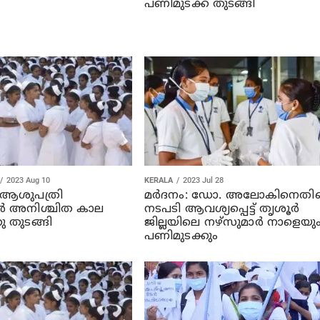
പണിമുടക്ക് തുടങ്ങി
2023 Aug 10
KERALA
2023 Jul 28
‍ ആശുപത്രി
മര്‍ദനം: ഡോ. അലോകിനെതി
ര്‍ അനിശ്ചിത കാല
നടപടി ആവശ്യപ്പെട്ട് തൃശൂര്‍
ു തുടങ്ങി
ജില്ലയിലെ നഴ്‌സുമാര്‍ നാളെയു
പണിമുടക്കും