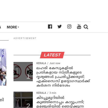
A
MORE
ADVERTISEMENT
LATEST
KERALA
Just now
ലഹരി കേസുകളിൽ
പ്രതികളായ സ്ത്രീകളുടെ
ദൃശ്യങ്ങൾ പ്രചരിപ്പിക്കരുത്;
എക്സൈസ് ഉദ്യോഗസ്ഥർക്ക്
കർശന നിർദേശം
KERALA
3 min
കിടപ്പുമുറിയിൽ
രി
കുഞ്ഞിനൊപ്പം കാട്ടുപന്നി;
മഞ്ചേരിയിൽ ഞെട്ടിക്കുന്ന