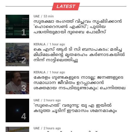
LATEST
UAE
53 min
സുരക്ഷാ രംഗത്ത് വിപ്ലവം സൃഷ്ടിക്കാന്‍
'ഹൊറൈസണ്‍ എക്‌സ്'; പുതിയ
പദ്ധതിയുമായി ദുബൈ പോലീസ്
KERALA
1 hour ago
കെ എസ് ആര്‍ ടി സി ബസപകടം: മരിച്ച
മിഥിലേഷിന്റെ മൃതദേഹം കര്‍ണാടകയില്‍
നിന്ന് നാട്ടിലെത്തിച്ചു
KERALA
1 hour ago
കേരളം ഗുണ്ടകളുടെ നാടല്ല; ജനങ്ങളുടെ
സമാധാന ജീവിതം ഉറപ്പാക്കാന്‍
ശക്തമായ നടപടിയുണ്ടാകും: ചെന്നിത്തല
UAE
2 hours ago
'സുഹൈല്‍' വരുന്നു; യു എ ഇയില്‍
കടുത്ത ചൂടിന് ഈമാസം ശമനമാകും
UAE
2 hours ago