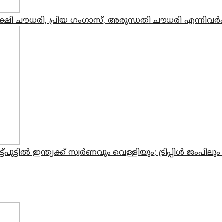
 സാക്ഷി ചൗധരി, പ്രിയ ഗംഗാസ്, അരുന്ധതി ചൗധരി എന്നിവര്‍ക
ല്‍ ഇന്ത്യക്ക് സ്വര്‍ണവും വെള്ളിയും; ട്രിപ്പിള്‍ ജംപിലു