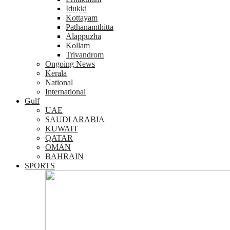
Idukki
Kottayam
Pathanamthitta
Alappuzha
Kollam
Trivandrom
Ongoing News
Kerala
National
International
Gulf
UAE
SAUDI ARABIA
KUWAIT
QATAR
OMAN
BAHRAIN
SPORTS