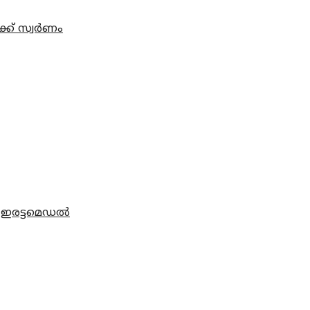
്ക് സ്വര്‍ണം
ം ഇരട്ടമെഡല്‍