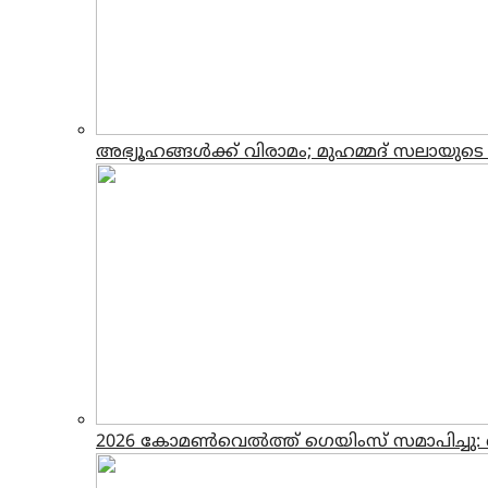
അഭ്യൂഹങ്ങള്‍ക്ക് വിരാമം; മുഹമ്മദ് സലായുട
2026 കോമൺവെൽത്ത് ഗെയിംസ് സമാപിച്ചു: ബാ