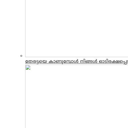
തേരട്ടയെ കാണുമ്പോൾ നിങ്ങൾ ഓടിരക്ഷപ്പ