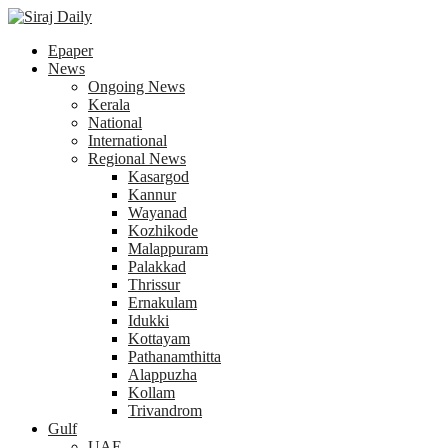
Epaper
News
Ongoing News
Kerala
National
International
Regional News
Kasargod
Kannur
Wayanad
Kozhikode
Malappuram
Palakkad
Thrissur
Ernakulam
Idukki
Kottayam
Pathanamthitta
Alappuzha
Kollam
Trivandrom
Gulf
UAE