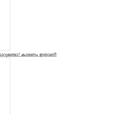
െടാറുണ്ടോ? കാരണം ഇതാണ്!