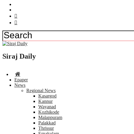
Siraj Daily
Epaper
News
Regional News
Kasargod
Kannur
Wayanad
Kozhikode
Malappuram
Palakkad
Thrissur
Ernakulam