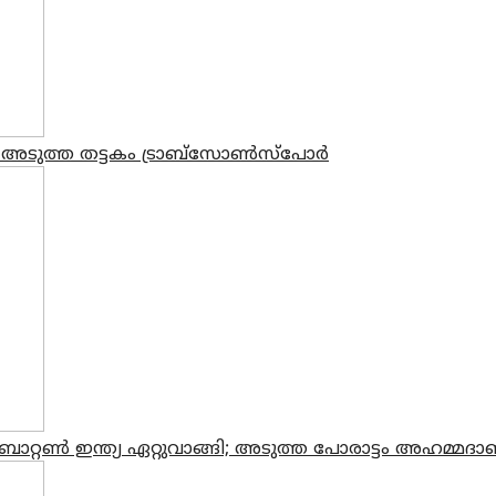
െ അടുത്ത തട്ടകം ട്രാബ്സോണ്‍സ്പോര്‍
റ്റൺ ഇന്ത്യ ഏറ്റുവാങ്ങി; അടുത്ത പോരാട്ടം അഹമ്മദ