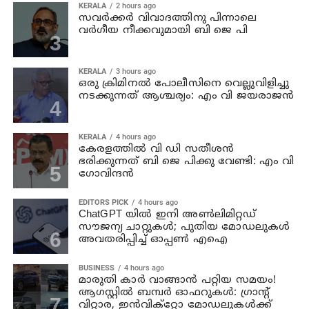
KERALA
2 hours ago
സവര്‍ക്കര്‍ വിവാദത്തിനു പിന്നാലെ
വര്‍ഗീയ നീക്കവുമായി ബി ജെ പി
KERALA
3 hours ago
ഒരു ക്രിമിനല്‍ പോലീസിനെ വെല്ലുവിളിച്ചു
നടക്കുന്നത് ആശ്ചര്യം: എം വി ജയരാജന്‍
KERALA
4 hours ago
കേരളത്തില്‍ വി ഡി സതീശന്‍
ഭരിക്കുന്നത് ബി ജെ പിക്കു വേണ്ടി: എം വി
ഗോവിന്ദന്‍
EDITORS PICK
4 hours ago
ChatGPT യിൽ ഇനി അൺലിമിറ്റഡ്
സൗജന്യ ചാറ്റുകൾ; പുതിയ മോഡലുകൾ
അവതരിപ്പിച്ച് ഓപ്പൺ എഐ
BUSINESS
4 hours ago
മാരുതി കാർ വാങ്ങാൻ പറ്റിയ സമയം!
ആഗസ്റ്റിൽ ബമ്പർ ഓഫറുകൾ: ഗ്രാന്റ്
വിറ്റാര, ഇൻവിക്റ്റോ മോഡലുകൾക്ക്