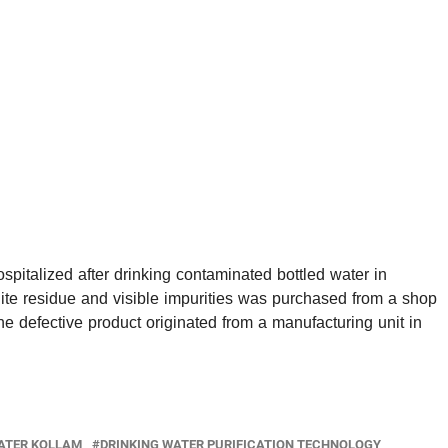
italized after drinking contaminated bottled water in
e residue and visible impurities was purchased from a shop
he defective product originated from a manufacturing unit in
ATER KOLLAM
DRINKING WATER PURIFICATION TECHNOLOGY