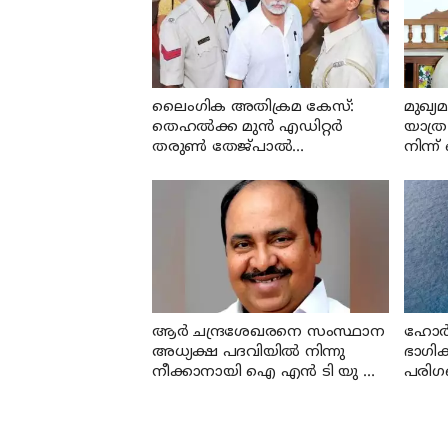
ലൈംഗിക അതിക്രമ കേസ്:
മുഖ്യ
തെഹൽക്ക മുൻ എഡിറ്റർ
യാത്ര
തരുൺ തേജ്പാൽ
നിന്
കുറ്റക്കാരനെന്ന് ബോംബെ
സി ജ
ഹൈക്കോടതി
വേണ
ആര്‍ ചന്ദ്രശേഖരനെ സംസ്ഥാന
ഹോര്‍
അധ്യക്ഷ പദവിയില്‍ നിന്നു
ഭാഗിക
നീക്കാനായി ഐ എന്‍ ടി യു സി
പരിഗ
സംസ്ഥാന കമ്മിറ്റി പിരിച്ചുവിടും