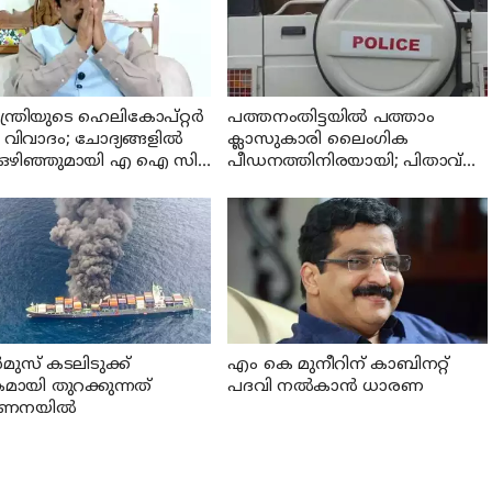
മന്ത്രിയുടെ ഹെലികോപ്റ്റർ
പത്തനംതിട്ടയില്‍ പത്താം
 വിവാദം; ചോദ്യങ്ങളിൽ
ക്ലാസുകാരി ലൈംഗിക
ന് ഒഴിഞ്ഞുമായി എ ഐ സി
പീഡനത്തിനിരയായി; പിതാവ്
നറൽ സെക്രട്ടറി കെ സി
ഉള്‍പ്പെടെ ഏഴ് പ്രതികള്‍
ുഗോപാൽ
മുസ് കടലിടുക്ക്
എം കെ മുനീറിന് കാബിനറ്റ്
മായി തുറക്കുന്നത്
പദവി നല്‍കാന്‍ ധാരണ
ണനയില്‍