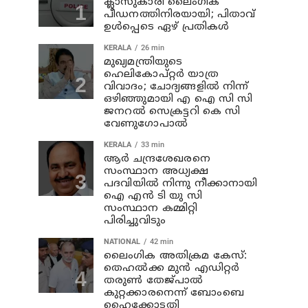
ക്ലാസുകാരി ലൈംഗിക
പീഡനത്തിനിരയായി; പിതാവ്
ഉള്‍പ്പെടെ ഏഴ് പ്രതികള്‍
KERALA
26 min
മുഖ്യമന്ത്രിയുടെ
ഹെലികോപ്റ്റർ യാത്ര
വിവാദം; ചോദ്യങ്ങളിൽ നിന്ന്
ഒഴിഞ്ഞുമായി എ ഐ സി സി
ജനറൽ സെക്രട്ടറി കെ സി
വേണുഗോപാൽ
KERALA
33 min
ആര്‍ ചന്ദ്രശേഖരനെ
സംസ്ഥാന അധ്യക്ഷ
പദവിയില്‍ നിന്നു നീക്കാനായി
ഐ എന്‍ ടി യു സി
സംസ്ഥാന കമ്മിറ്റി
പിരിച്ചുവിടും
NATIONAL
42 min
ലൈംഗിക അതിക്രമ കേസ്:
തെഹൽക്ക മുൻ എഡിറ്റർ
തരുൺ തേജ്പാൽ
കുറ്റക്കാരനെന്ന് ബോംബെ
ഹൈക്കോടതി