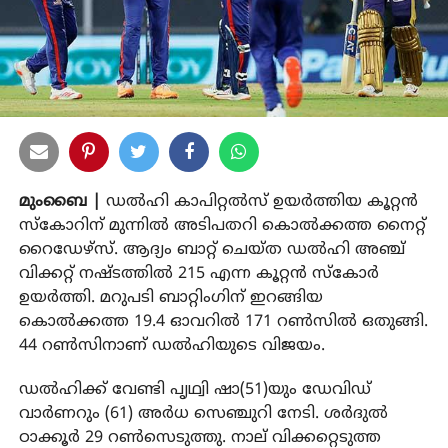
മുംബൈ |
ഡല്‍ഹി കാപിറ്റല്‍സ് ഉയര്‍ത്തിയ കൂറ്റന്‍
സ്‌കോറിന് മുന്നില്‍ അടിപതറി കൊല്‍ക്കത്ത നൈറ്റ്
റൈഡേഴ്‌സ്. ആദ്യം ബാറ്റ് ചെയ്ത ഡല്‍ഹി അഞ്ച്
വിക്കറ്റ് നഷ്ടത്തില്‍ 215 എന്ന കൂറ്റന്‍ സ്‌കോര്‍
ഉയര്‍ത്തി. മറുപടി ബാറ്റിംഗിന് ഇറങ്ങിയ
കൊല്‍ക്കത്ത 19.4 ഓവറില്‍ 171 റണ്‍സില്‍ ഒതുങ്ങി.
44 റണ്‍സിനാണ് ഡല്‍ഹിയുടെ വിജയം.
ഡല്‍ഹിക്ക് വേണ്ടി പൃഥ്വി ഷാ(51)യും ഡേവിഡ്
വാര്‍ണറും (61) അര്‍ധ സെഞ്ചുറി നേടി. ശര്‍ദുല്‍
ഠാക്കൂര്‍ 29 റണ്‍സെടുത്തു. നാല് വിക്കറ്റെടുത്ത