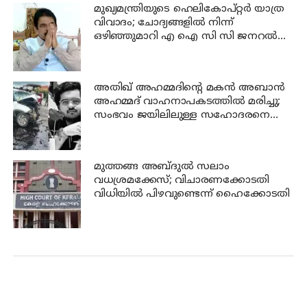
മുഖ്യമന്ത്രിയുടെ ഹെലികോപ്റ്റർ യാത്ര
വിവാദം; ചോദ്യങ്ങളിൽ നിന്ന്
ഒഴിഞ്ഞുമാറി എ ഐ സി സി ജനറൽ
സെക്രട്ടറി കെ സി വേണുഗോപാൽ
അതിഖ് അഹമ്മദിന്റെ മകന്‍ അബാന്‍
അഹമ്മദ് വാഹനാപകടത്തില്‍ മരിച്ചു;
സംഭവം ജയിലിലുള്ള സഹോദരനെ
കാണാന്‍ പോകുന്നതിനിടെ
മുത്തങ്ങ അബ്ദുല്‍ സലാം
വധശ്രമക്കേസ്; വിചാരണക്കോടതി
വിധിയില്‍ പിഴവുണ്ടെന്ന് ഹൈക്കോടതി