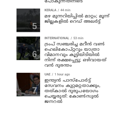
പോകുന്നതിനിടെ
KERALA
44 min
മഴ മുന്നറിയിപ്പില്‍ മാറ്റം; മൂന്ന്
ജില്ലകളില്‍ റെഡ് അലര്‍ട്ട്
INTERNATIONAL
53 min
ട്രംപ് സഞ്ചരിച്ച മറീൻ വൺ
ഹെലികോപ്റ്ററും യാത്രാ
വിമാനവും കൂട്ടിയിടിയിൽ
നിന്ന് രക്ഷപ്പെട്ടു; ഒഴിവായത്
വൻ ദുരന്തം
UAE
1 hour ago
ഇന്ത്യൻ പാസ്‌പോർട്ട്
സേവനം കുറ്റമറ്റതാക്കും,
തത്കാൽ ദുരുപയോഗം
ചെയ്യരുത്: കോൺസുൽ
ജനറൽ