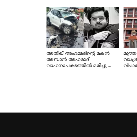
കുറ്റക്കാരനെന്ന് ബോംബെ
നിങ്ങ
ഹൈക്കോടതി
ആജ്ഞാ
കേന്ദ്
അതിഖ് അഹമ്മദിന്റെ മകന്‍
മുത്
അബാന്‍ അഹമ്മദ്
വധശ്ര
വാഹനാപകടത്തില്‍ മരിച്ചു;
വിചാ
സംഭവം ജയിലിലുള്ള
പിഴവ
സഹോദരനെ കാണാന്‍
പോകുന്നതിനിടെ