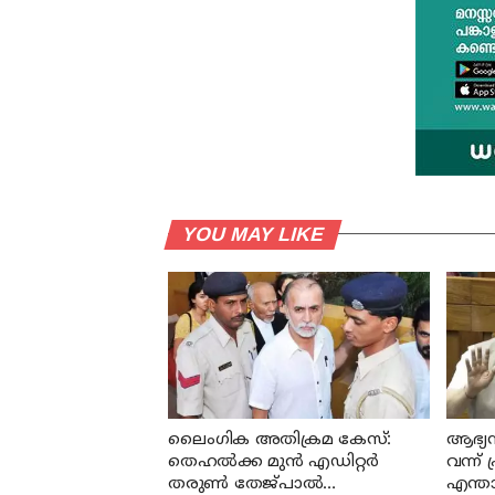
YOU MAY LIKE
ലൈംഗിക അതിക്രമ കേസ്:
ആഭ്യന്തര
തെഹൽക്ക മുൻ എഡിറ്റർ
വന്ന്
തരുൺ തേജ്പാൽ
എന്താ