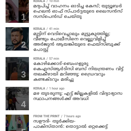
KERALA
10 min
മദ്യപിച്ച് വാഹനം ഓടിച്ച കേസ്; യുട്യൂബര്‍
ഹെലന്‍ ഓഫ് സ്പാര്‍ട്ടയുടെ ലൈസന്‍സ്
സസ്പെന്‍ഡ് ചെയ്തു
KERALA
41 min
മുട്ടിന് വെടിവെച്ചാലും മുട്ടുകുത്തില്ല;
വീണ്ടും പോലീസിനെ വെല്ലുവിളിച്ച്
അര്‍ജുന്‍ ആയങ്കിയുടെ ഫെയ്‌സ്ബുക്ക്
പോസ്റ്റ്
KERALA
57 min
കോഴിക്കോട്-ബെംഗളുരു
കെഎസ്ആര്‍ടിസി ബസ് നിയന്ത്രണം വിട്ട്
തലകീഴായി മറിഞ്ഞു; ഡ്രൈവറും
കണ്ടക്ടറും മരിച്ചു
KERALA
1 hour ago
മഴ തുടരുന്നു: എട്ട് ജില്ലകളില്‍ വിദ്യാഭ്യാസ
സ്ഥാപനങ്ങള്‍ക്ക് അവധി
FROM THE PRINT
7 hours ago
സഊദി- തുർക്കിയ-
പാകിസ്താൻ: തൊട്ടാൽ ഒറ്റക്കെട്ട്