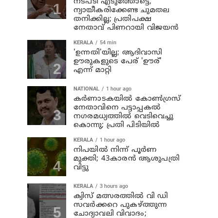
നടപടി എടുത്തോട്ടെ,
ന്യായീകരിക്കേണ്ട ചുമതല
തനിക്കില്ല; പ്രതിപക്ഷ
നേതാവ് പിണറായി വിജയന്‍
KERALA
54 min
'ഉന്നതി'യില്ല; ആദിവാസി
ഊരുകളുടെ പേര് 'ഊര്'
എന്ന് മാറ്റി
NATIONAL
1 hour ago
കര്‍ണാടകയില്‍ കോണ്‍ഗ്രസ്
നേതാവിനെ പട്ടാപ്പകല്‍
നഗരമധ്യത്തില്‍ വെടിവെച്ചു
കൊന്നു; പ്രതി പിടിയില്‍
KERALA
1 hour ago
നിപയില്‍ നിന്ന് പൂര്‍ണ
മുക്തി; 43കാരന്‍ ആശുപത്രി
വിട്ടു
KERALA
3 hours ago
ക്വിസ് മത്സരത്തില്‍ വി ഡി
സവര്‍ക്കറെ പുകഴ്ത്തുന്ന
ചോദ്യാവലി വിവാദം;