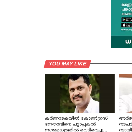
YOU MAY LIKE
കര്‍ണാടകയില്‍ കോണ്‍ഗ്രസ്
അര്‍ജ
നേതാവിനെ പട്ടാപ്പകല്‍
നടപടി
നഗരമധ്യത്തില്‍ വെടിവെച്ചു
ന്യായ