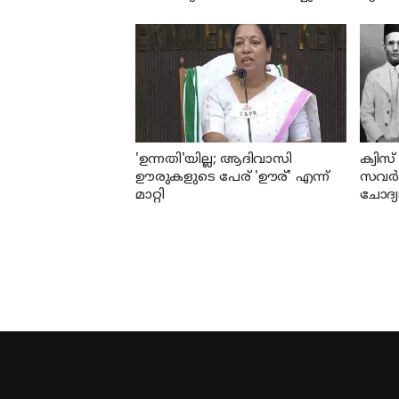
കൊന്നു; പ്രതി പിടിയില്‍
തനിക്
പിണറ
'ഉന്നതി'യില്ല; ആദിവാസി
ക്വിസ
ഊരുകളുടെ പേര് 'ഊര്' എന്ന്
സവര്‍
മാറ്റി
ചോദ്യ
എഇഒമാ