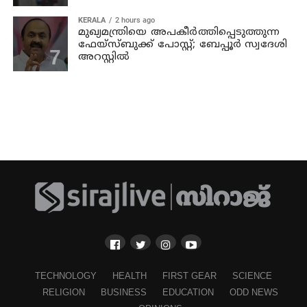
KERALA
2 hours ago
മുഖ്യമന്ത്രിയെ അപകീർത്തിപ്പെടുത്തുന്ന
ഫേയ്സ്ബുക്ക് പോസ്റ്റ്; ബേപ്പൂർ സ്വദേശി
അറസ്റ്റിൽ
TECHNOLOGY
HEALTH
FIRST GEAR
SCIENCE
RELIGION
BUSINESS
EDUCATION
ODD NEWS