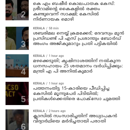
കെ എം ബഷീര്‍ കൊലപാതക കേസ്:
ശ്രീറാമിന്റെ കൈകളില്‍ രക്തം
കണ്ടുവെന്ന് സാക്ഷി; കേസില്‍
നിര്‍ണായക മൊഴി
KERALA
58 min
ശബരിമല നെയ്യ് ക്രമക്കേട്; ദേവസ്വം മുന്‍
പ്രസിഡണ്ട് പി എസ് പ്രശാന്തും ബോര്‍ഡ്
അംഗം അജികുമാറും പ്രതി പട്ടികയിൽ
KERALA
1 hour ago
മഴക്കെടുതി; കൃഷിനാശത്തിന് നല്‍കുന്ന
ധനസഹായം 25 ശതമാനം വര്‍ധിപ്പിക്കും:
മന്ത്രി എ പി അനില്‍കുമാര്‍
KERALA
1 hour ago
പത്തനംതിട്ട 15-കാരിയെ പീഡിപ്പിച്ച
കേസിൽ മൂന്നുപേർ പിടിയിൽ;
പ്രതികൾക്കെതിരെ പോക്സോ ചുമത്തി
KERALA
2 hours ago
ക്ലാസില്‍ സംസാരിച്ചതിന് അധ്യാപകന്‍
വിദ്യാര്‍ഥിയെ മര്‍ദിച്ചതായി പരാതി