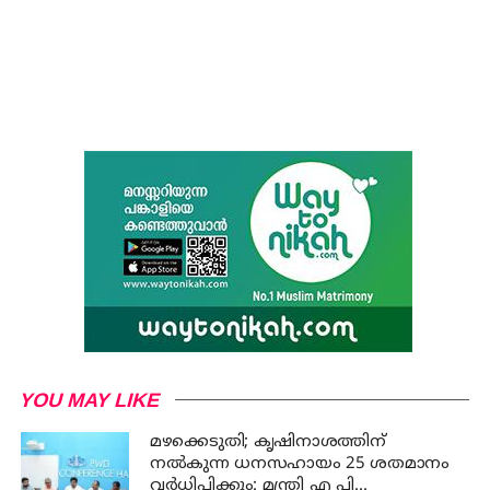
YOU MAY LIKE
മഴക്കെടുതി; കൃഷിനാശത്തിന്
നല്‍കുന്ന ധനസഹായം 25 ശതമാനം
വര്‍ധിപ്പിക്കും: മന്ത്രി എ പി