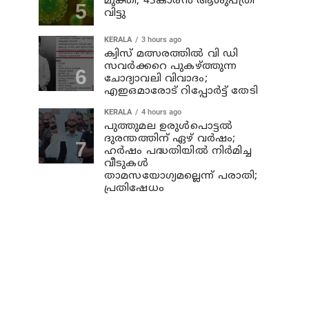
മുക്തി; 43കാരന്‍ ആശുപത്രി
വിട്ടു
KERALA
3 hours ago
ക്വിസ് മത്സരത്തില്‍ വി ഡി
സവര്‍ക്കറെ പുകഴ്ത്തുന്ന
ചോദ്യാവലി വിവാദം;
എഇഒമാരോട് റിപ്പോര്‍ട്ട് തേടി
KERALA
4 hours ago
പുത്തുമല ഉരുള്‍പൊട്ടല്‍
ദുരന്തത്തിന് ഏഴ് വര്‍ഷം;
ഹര്‍ഷം പദ്ധതിയില്‍ നിര്‍മിച്ച
വീടുകള്‍
താമസയോഗ്യമല്ലെന്ന് പരാതി;
പ്രതിഷേധം