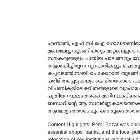
എന്നാല്‍, എഫ് സി ഐ ഗോഡൗണിന്റ
മങ്ങലേറ്റു തുടങ്ങിയതും മാറ്റങ്ങളുടെ 
സൗകര്യങ്ങളും പുതിയ പാലങ്ങളും 
ആശ്രയിച്ചിരുന്ന വ്യാപാരികളും പൊതുജ
കച്ചവടത്തിനായി ചേക്കേറാന്‍ തുടങ
പരിമിതപ്പെടുകയും ചെയ്തതോടെ പല പ്ര
വിപണികളിലേക്ക് തങ്ങളുടെ വ്യാപാരം മ
പുതിയ സ്ഥലത്തേക്ക് മാറിസ്ഥാപിക്കപ
ബസാറിന്റെ ആ സുവര്‍ണ്ണകാലത്തെക്കുറ
ആശ്ചര്യത്തോടെയും കൗതുകത്തോടെയു
Content Highlights: Perol Bazar was on
essential shops, banks, and the local poli
relocation of key institutions eventually