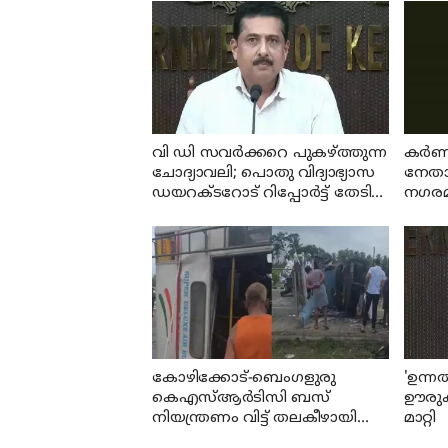
വി ഡി സവര്‍ക്കറെ പുകഴ്ത്തുന്ന
കര്‍
ചോദ്യാവലി; പൊതു വിദ്യാഭ്യാസ
നേതാവ
ഡയറക്ടറോട് റിപ്പോര്‍ട്ട് തേടി
നഗരമധ
വിദ്യാഭ്യാസ മന്ത്രി
കൊന്ന
കോഴിക്കോട്-ബെംഗളുരു
'ഉന്ന
കെഎസ്ആര്‍ടിസി ബസ്
ഊരുകള
നിയന്ത്രണം വിട്ട് തലകീഴായി
മാറ്റി
മറിഞ്ഞു; ഡ്രൈവറും