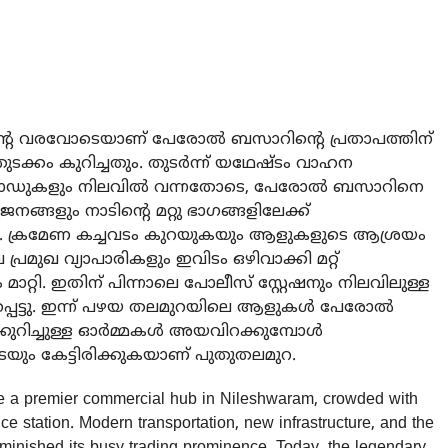
െ വരവോടെയാണ് പേരോല്‍ ബസാറിന്റെ പ്രതാപത്തിന്
തുടക്കം കുറിച്ചതും. തുടര്‍ന്ന് യഥേഷ്ടം വാഹന
റോഡുകളും നിലവില്‍ വന്നതോടെ, പേരോല്‍ ബസാറിനെ
നങ്ങളും നാടിന്റെ മറ്റു ഭാഗങ്ങളിലേക്ക്
്ങി. ക്രമേണ കച്ചവടം കുറയുകയും ആളുകളുടെ ആശ്രയം
മുഖ വ്യാപാരികളും ഇവിടം ഒഴിവാക്കി മറ്റ്
ാറ്റി. ഇതിന് പിന്നാലെ പോലീസ് സ്റ്റേഷനും നിലവിലുള്ള
്പെട്ടു. ഇന്ന് പഴയ തലമുറയിലെ ആളുകള്‍ പേരോല്‍
ിച്ചുള്ള ഓര്‍മ്മകള്‍ അയവിറക്കുമ്പോള്‍
ം കേട്ടിരിക്കുകയാണ് പുതുതലമുറ.
ce a premier commercial hub in Nileshwaram, crowded with
ce station. Modern transportation, new infrastructure, and the
 diminished its busy trading prominence. Today, the legendary