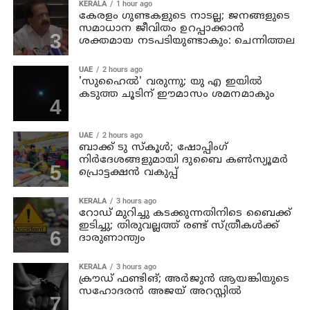
KERALA
1 hour ago
കേരളം ഗുണ്ടകളുടെ നാടല്ല; ജനങ്ങളുടെ
സമാധാന ജീവിതം ഉറപ്പാക്കാന്‍
ശക്തമായ നടപടിയുണ്ടാകും: ചെന്നിത്തല
UAE
2 hours ago
'സുഹൈല്‍' വരുന്നു; യു എ ഇയില്‍
കടുത്ത ചൂടിന് ഈമാസം ശമനമാകും
UAE
2 hours ago
ബാക്ക് ടു സ്‌കൂള്‍; ഷോപ്പിംഗ്
നിര്‍ദേശങ്ങളുമായി ദുബൈ കണ്‍സ്യൂമര്‍
പ്രൊട്ടക്ഷന്‍ വകുപ്പ്
KERALA
3 hours ago
റോഡ് മുറിച്ചു കടക്കുന്നതിനിടെ ബൈക്ക്
ഇടിച്ചു; തിരുവല്ലത്ത് രണ്ട് സ്ത്രീകള്‍ക്ക്
ദാരുണാന്ത്യം
KERALA
3 hours ago
ക്രൗഡ് ഫണ്ടിങ്; അര്‍ജുന്‍ ആയങ്കിയുടെ
സഹോദരന്‍ അജയ് അറസ്റ്റില്‍