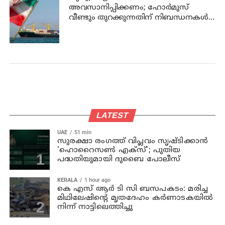
അവസാനിപ്പിക്കണം; ഹോര്‍മുസ്
വീണ്ടും തുറക്കുന്നതിന് നിബന്ധനകള്‍
മുന്നോട്ട് വച്ച് ഇറാന്‍
LATEST
UAE
51 min
സുരക്ഷാ രംഗത്ത് വിപ്ലവം സൃഷ്ടിക്കാന്‍
'ഹൊറൈസണ്‍ എക്‌സ്'; പുതിയ
പദ്ധതിയുമായി ദുബൈ പോലീസ്
KERALA
1 hour ago
കെ എസ് ആര്‍ ടി സി ബസപകടം: മരിച്ച
മിഥിലേഷിന്റെ മൃതദേഹം കര്‍ണാടകയില്‍
നിന്ന് നാട്ടിലെത്തിച്ചു