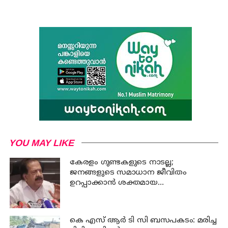
YOU MAY LIKE
കേരളം ഗുണ്ടകളുടെ നാടല്ല;
ജനങ്ങളുടെ സമാധാന ജീവിതം
ഉറപ്പാക്കാന്‍ ശക്തമായ
നടപടിയുണ്ടാകും: ചെന്നിത്തല
കെ എസ് ആര്‍ ടി സി ബസപകടം: മരിച്ച