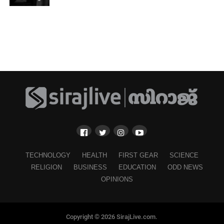
TECHNOLOGY
HEALTH
FIRST GEAR
SCIENCE
RELIGION
BUSINESS
EDUCATION
ODD NEWS
OPINIONS
Copyright © 2026 SirajLive.com.