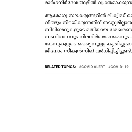
മാർഗനിർദേശങ്ങളിൽ വ്യക്തമാക്കുന്ന
ആരോഗ്യ സൗകര്യങ്ങളിൽ ലിക്വിഡ
വീണ്ടും നിറയ്ക്കുന്നതിന് തടസ്സമി
സിലിണ്ടറുകളുടെ മതിയായ ശേഖരണവും ബ
സംവിധാനവും നിലനിർത്തണമെന്നും കത
കേസുകളുടെ പെട്ടെന്നുള്ള കുതിച്ചുച
ജീനോം സീക്വൻസിങ് വർധിപ്പിച്ചിട്ടുണ്ട്.
RELATED TOPICS:
COVID ALERT
COVID- 19