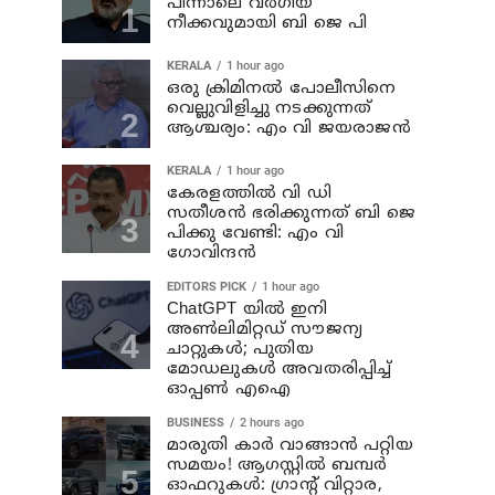
പിന്നാലെ വര്‍ഗീയ
നീക്കവുമായി ബി ജെ പി
KERALA
1 hour ago
ഒരു ക്രിമിനല്‍ പോലീസിനെ
വെല്ലുവിളിച്ചു നടക്കുന്നത്
ആശ്ചര്യം: എം വി ജയരാജന്‍
KERALA
1 hour ago
കേരളത്തില്‍ വി ഡി
സതീശന്‍ ഭരിക്കുന്നത് ബി ജെ
പിക്കു വേണ്ടി: എം വി
ഗോവിന്ദന്‍
EDITORS PICK
1 hour ago
ChatGPT യിൽ ഇനി
അൺലിമിറ്റഡ് സൗജന്യ
ചാറ്റുകൾ; പുതിയ
മോഡലുകൾ അവതരിപ്പിച്ച്
ഓപ്പൺ എഐ
BUSINESS
2 hours ago
മാരുതി കാർ വാങ്ങാൻ പറ്റിയ
സമയം! ആഗസ്റ്റിൽ ബമ്പർ
ഓഫറുകൾ: ഗ്രാന്റ് വിറ്റാര,