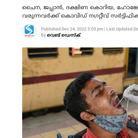
ചൈന, ജപ്പാൻ, ദക്ഷിണ കൊറിയ, ഹോങ്കോംഗ
വരുന്നവർക്ക് കൊവിഡ് നഗറ്റീവ് സർട്ടിഫിക്
Published
Dec 24, 2022 5:03 pm
|
Last Updated
De
By
വെബ് ഡെസ്‌ക്