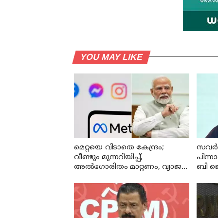
YOU MAY LIKE
മെറ്റയെ വിടാതെ കേന്ദ്രം;
സവര്‍
വീണ്ടും മുന്നറിയിപ്പ്,
പിന്ന
അൽഗോരിതം മാറ്റണം, വ്യാജ
ബി ജ
ഉള്ളടക്കങ്ങൾ നീക്കം ചെയ്യാൻ
ഉടൻ നടപടി വേണം