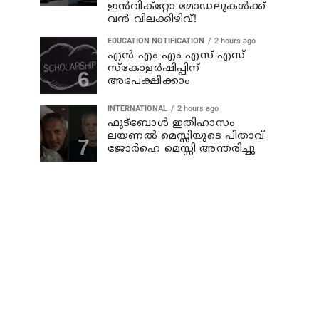
ഇൻവിക്റ്റോ മോഡലുകൾക്ക്
വൻ വിലക്കിഴിവ്!
EDUCATION NOTIFICATION
2 hours ago
എൻ എം എം എസ് എസ്
സ്കോളർഷിപ്പിന്
അപേക്ഷിക്കാം
INTERNATIONAL
2 hours ago
ഫുട്ബോൾ ഇതിഹാസം
ലയണൽ മെസ്സിയുടെ പിതാവ്
ജോർഹെ മെസ്സി അന്തരിച്ചു