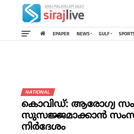
EPAPER
NEWS
GULF
SPORT
NATIONAL
കൊവിഡ്: ആരോഗ്യ സ
സുസജ്ജമാക്കാൻ സംസ്ഥാ
നിർദേശം