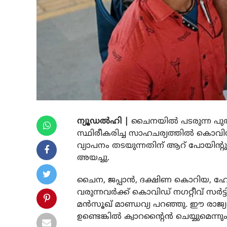
ന്യൂഡൽഹി |
ചൈനയിൽ പടരുന്ന പുത
സ്ഥിരീകരിച്ച സാഹചര്യത്തിൽ കൊവിഡ
വ്യാപനം തടയുന്നതിന് ആറ് പോയിന്റ
അയച്ചു.
ചൈന, ജപ്പാൻ, ദക്ഷിണ കൊറിയ, ഹോങ്
വരുന്നവർക്ക് കൊവിഡ് നഗറ്റീവ് സർട്ട
മൻസൂഖ് മാണ്ഡവ്യ പറഞ്ഞു. ഈ രാജ്യ
ഉണ്ടെങ്കിൽ ക്വാറന്റൈൻ ചെയ്യുമെന്നും