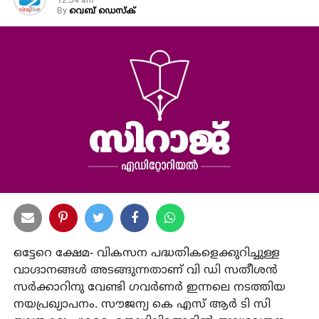
12:34 am
By
വെബ് ഡെസ്‌ക്
ഒട്ടേറെ ക്ഷേമ- വികസന പദ്ധതികളെക്കുറിച്ചുള്ള
വാഗ്ദാനങ്ങള്‍ അടങ്ങുന്നതാണ് വി ഡി സതീശന്‍
സര്‍ക്കാറിനു വേണ്ടി ഗവര്‍ണര്‍ ഇന്നലെ നടത്തിയ
നയപ്രഖ്യാപനം. സൗജന്യ കെ എസ് ആര്‍ ടി സി