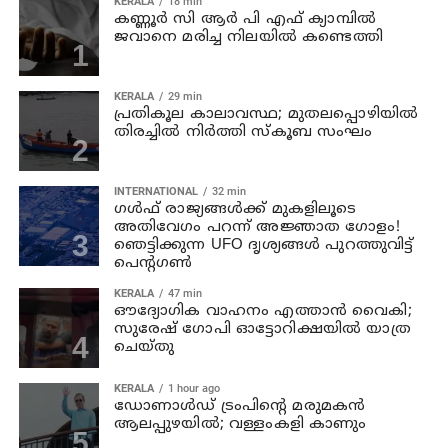
KERALA
18 min
കണ്ണൂര്‍ സി ആര്‍ പി എഫ് ക്യാമ്പില്‍
ജവാനെ മരിച്ച നിലയില്‍ കണ്ടെത്തി
KERALA
29 min
പ്രതികൂല കാലാവസ്ഥ; മുതലപ്പൊഴിയില്‍
തിരച്ചില്‍ നിര്‍ത്തി സ്കൂബ സംഘം
INTERNATIONAL
32 min
ഗൾഫ് രാജ്യങ്ങൾക്ക് മുകളിലൂടെ
അതിവേഗം പറന്ന് അജ്ഞാത ഗോളം!
ഞെട്ടിക്കുന്ന UFO ദൃശ്യങ്ങൾ പുറത്തുവിട്ട്
പെന്റഗൺ
KERALA
47 min
ഔദ്യോഗിക വാഹനം എത്താന്‍ വൈകി;
സുരേഷ് ഗോപി ഓട്ടോറിക്ഷയില്‍ യാത്ര
ചെയ്തു
KERALA
1 hour ago
ഡോണാള്‍ഡ് ട്രംപിന്റെ മരുമകന്‍
ആലപ്പുഴയിൽ; വള്ളംകളി കാണും