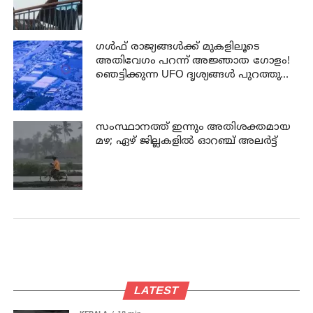
ഗൾഫ് രാജ്യങ്ങൾക്ക് മുകളിലൂടെ
അതിവേഗം പറന്ന് അജ്ഞാത ഗോളം!
ഞെട്ടിക്കുന്ന UFO ദൃശ്യങ്ങൾ പുറത്തുവിട്ട്
പെന്റഗൺ
സംസ്ഥാനത്ത് ഇന്നും അതിശക്തമായ
മഴ; ഏഴ് ജില്ലകളില്‍ ഓറഞ്ച് അലര്‍ട്ട്
LATEST