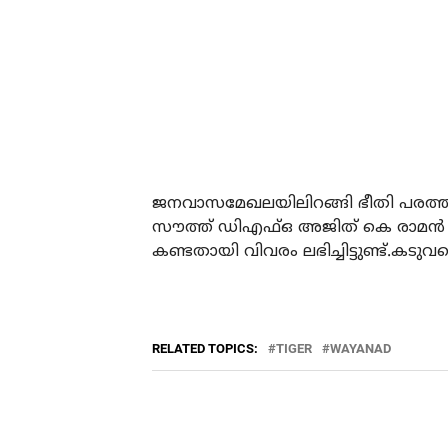
ജനവാസമേഖലയിലിറങ്ങി ഭീതി പരത്തുന്
സൗത്ത് ഡിഎഫ്ഒ അജിത് കെ രാമന്‍ അറി
കണ്ടതായി വിവരം ലഭിച്ചിട്ടുണ്ട്.കടു
RELATED TOPICS:
TIGER
WAYANAD