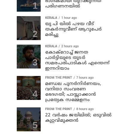
ഭാഗികമായി തുറക്കുന്നത്
പരിഗണനയില്‍
KERALA
1 hour ago
യു പി യില്‍ പഴയ വീട്
തകര്‍ന്നുവീണ് ആറുപേര്‍
മരിച്ചു
KERALA
2 hours ago
കോക്റോച്ച് ജനത
പാര്‍ട്ടിയുടെ തുടര്‍
സമരപരിപാടികള്‍ എന്തെന്ന്
ഇന്നറിയാം
FROM THE PRINT
7 hours ago
മണ്ഡല പുനർനിർണയം,
വനിതാ സംവരണ
ഭേദഗതി; പാസ്സാക്കാൻ
പ്രത്യേക സമ്മേളനം
FROM THE PRINT
8 hours ago
22 വർഷം ജയിലിൽ; ഒടുവിൽ
കുറ്റവിമുക്തൻ