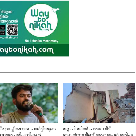
ോച്ച് ജനത പാര്‍ട്ടിയുടെ
യു പി യില്‍ പഴയ വീട്
‍ സമരപരിപാടികള്‍
തകര്‍ന്നുവീണ് ആറുപേര്‍ മരിച്ചു