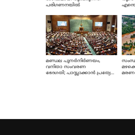
പരിഗണനയില്‍
എന്തെ
മണ്ഡല പുനർനിർണയം,
സംസ്
വനിതാ സംവരണ
മഴക്
ഭേദഗതി; പാസ്സാക്കാൻ പ്രത്യേക
മരണപ്
സമ്മേളനം
ആയി