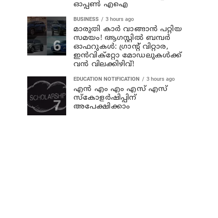
ഓപ്പൺ എഐ
BUSINESS
3 hours ago
മാരുതി കാർ വാങ്ങാൻ പറ്റിയ
സമയം! ആഗസ്റ്റിൽ ബമ്പർ
ഓഫറുകൾ: ഗ്രാന്റ് വിറ്റാര,
ഇൻവിക്റ്റോ മോഡലുകൾക്ക്
വൻ വിലക്കിഴിവ്!
EDUCATION NOTIFICATION
3 hours ago
എൻ എം എം എസ് എസ്
സ്കോളർഷിപ്പിന്
അപേക്ഷിക്കാം