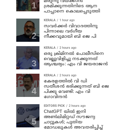
മരുന്നു വയ്ക്കാന്‍
ശ്രമിക്കുന്നതിനിടെ ആന
പാപ്പാനെ കൊലപ്പെടുത്തി
KERALA
1 hour ago
സവര്‍ക്കര്‍ വിവാദത്തിനു
പിന്നാലെ വര്‍ഗീയ
നീക്കവുമായി ബി ജെ പി
KERALA
2 hours ago
ഒരു ക്രിമിനല്‍ പോലീസിനെ
വെല്ലുവിളിച്ചു നടക്കുന്നത്
ആശ്ചര്യം: എം വി ജയരാജന്‍
KERALA
2 hours ago
കേരളത്തില്‍ വി ഡി
സതീശന്‍ ഭരിക്കുന്നത് ബി ജെ
പിക്കു വേണ്ടി: എം വി
ഗോവിന്ദന്‍
EDITORS PICK
2 hours ago
ChatGPT യിൽ ഇനി
അൺലിമിറ്റഡ് സൗജന്യ
ചാറ്റുകൾ; പുതിയ
മോഡലുകൾ അവതരിപ്പിച്ച്