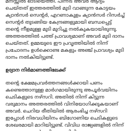
മനസ്സിൽ ഓടിയെത്തി. പിന്നീട് അവർ ആദ്യം
ചെയ്തത് ഇത്തരത്തിൽ മുടി വാങ്ങുന്ന കോട്ടയം
ക്യാൻസർ സെന്റർ, എറണാകുളം ക്യാൻസർ റിസർച്ച്
സെന്റർ തുടങ്ങിയ കേന്ദ്രങ്ങളുമായി ബന്ധപ്പെട്ട്
തന്റെ നീളമുള്ള മുടി മുറിച്ചു നൽകുകയായിരുന്നു.
അത്തരത്തിൽ പത്ത് പ്രാവശ്യമാണ് അവർ മുടി ദാനം
ചെയ്തത്. ഉമ്മയുടെ ഈ പ്രവൃത്തിയിൽ നിന്ന്
പ്രചോദനം ഉൾക്കൊണ്ട മകളും അഞ്ച് പ്രാവശ്യം മുടി
ദാനം നൽകിയിട്ടുണ്ട്.
ഉദ്യാന നിർമാണത്തിലേക്ക്
തന്റെ ക്ഷേമപ്രവർത്തനങ്ങൾക്കായി പണം
കണ്ടെത്താനുള്ള മാർഗമായിരുന്നു അപൂർവയിനം
ചെടികളുടെ നഴ്‌സറി. അതിൽ നിന്ന് കിട്ടുന്ന
വരുമാനം അത്തരത്തിൽ വിനിയോഗിക്കുകയാണ്
അവർ. ചെറിയ രീതിയിൽ ആരംഭിച്ച നഴ്‌സറി
ഇപ്പോൾ നിരവധിയിനം ബിഗോണിയ ചെടികളുടെ
ശേഖരമായി മാറിയിട്ടുണ്ട്. വിവിധ രാജ്യങ്ങളിൽ നിന്ന്