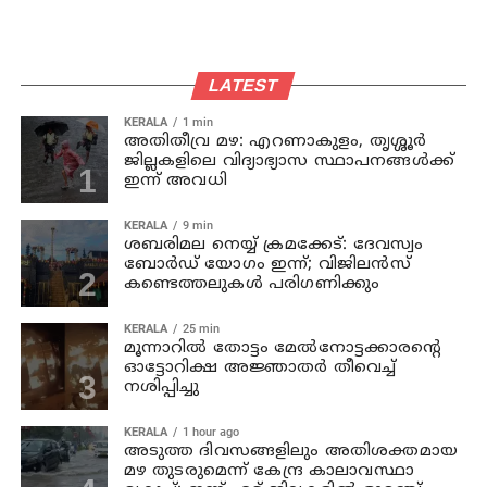
LATEST
KERALA
1 min
അതിതീവ്ര മഴ: എറണാകുളം, തൃശ്ശൂർ
ജില്ലകളിലെ വിദ്യാഭ്യാസ സ്ഥാപനങ്ങൾക്ക്
ഇന്ന് അവധി
KERALA
9 min
ശബരിമല നെയ്യ് ക്രമക്കേട്: ദേവസ്വം
ബോർഡ് യോഗം ഇന്ന്; വിജിലൻസ്
കണ്ടെത്തലുകൾ പരിഗണിക്കും
KERALA
25 min
മൂന്നാറില്‍ തോട്ടം മേല്‍നോട്ടക്കാരന്റെ
ഓട്ടോറിക്ഷ അജ്ഞാതര്‍ തീവെച്ച്
നശിപ്പിച്ചു
KERALA
1 hour ago
അടുത്ത ദിവസങ്ങളിലും അതിശക്തമായ
മഴ തുടരുമെന്ന് കേന്ദ്ര കാലാവസ്ഥാ