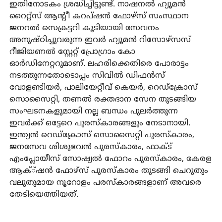
ഇതിനോടകം ശ്രദ്ധിച്ചിട്ടുണ്ട്. നാഷനൽ ഹ്യൂമൻ
റൈറ്റ്‌സ് ആന്റീ കറപ്ഷൻ ഫോഴ്‌സ് സംസ്ഥാന
ജനറൽ സെക്രട്ടറി കൂടിയായി സേവനം
അനുഷ്ഠിച്ചുവരുന്ന ഇവർ ഹ്യൂമൻ റിസോഴ്‌സസ്
റീജിയണൽ സ്റ്റേറ്റ് പ്രോഗ്രാം കോ
ഓർഡിനേറ്ററുമാണ്. ലഹരിക്കെതിരെ പോരാട്ടം
നടത്തുന്നതോടൊപ്പം സിവിൽ ഡിഫൻസ്
വോളണ്ടിയർ, പാലിയേറ്റീവ് കെയർ, റെഡ്‌ക്രോസ്
സൊസൈറ്റി, തണൽ രക്തദാന സേന തുടങ്ങിയ
സംഘടനകളുമായി നല്ല ബന്ധം പുലർത്തുന്ന
ഇവർക്ക് ഒട്ടേറെ പുരസ്‌കാരങ്ങളും നേടാനായി.
ഇന്ത്യൻ റെഡ്‌ക്രോസ് സൊസൈറ്റി പുരസ്‌കാരം,
ജനസേവ ശിശുഭവൻ പുരസ്‌കാരം, ഫാക്ട്
എംപ്ലോയീസ് സോഷ്യൽ ഫോറം പുരസ്‌കാരം, കേരള
ആക്്ഷൻ ഫോഴ്‌സ് പുരസ്‌കാരം തുടങ്ങി ചെറുതും
വലുതുമായ നൂറോളം പരസ്‌കാരങ്ങളാണ് അവരെ
തേടിയെത്തിയത്.