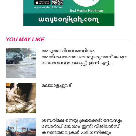
YOU MAY LIKE
അടുത്ത ദിവസങ്ങളിലും
അതിശക്തമായ മഴ തുടരുമെന്ന് കേന്ദ്ര
കാലാവസ്ഥാ വകുപ്പ്; ഇന്ന് എട്ട്
ജില്ലകളിൽ ഓറഞ്ച് അലർട്ട്
മലയാളച്ചുവട്
ശബരിമല നെയ്യ് ക്രമക്കേട്: ദേവസ്വം
ബോർഡ് യോഗം ഇന്ന്; വിജിലൻസ്
കണ്ടെത്തലുകൾ പരിഗണിക്കും