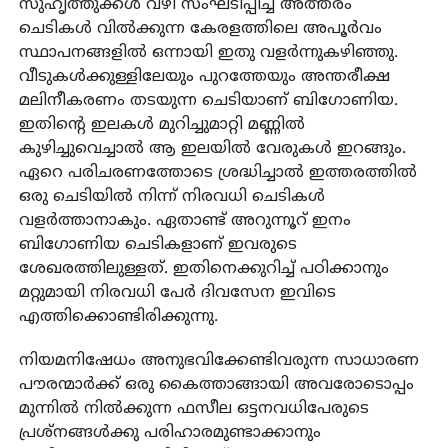
സുഹൃത്തുക്കൾ വഴി സംഘടിപ്പിച്ച അത്തരം
ചെടികൾ വിൽക്കുന്ന കേരളത്തിലെ അപൂർവം
സ്ഥാപനങ്ങളിൽ ഒന്നായി ഇതു വളർന്നുകഴിഞ്ഞു.
വീടുകൾക്കുള്ളിലേയും പുറത്തേയും അന്തരീക്ഷ
മലിനീകരണം തടയുന്ന ചെടിയാണ് ബിഗോണിയ.
ഇതിന്റെ ഇലകൾ മുറിച്ചുമാറ്റി മണ്ണിൽ
കുഴിച്ചുവെച്ചാൽ ആ ഇലയിൽ വേരുകൾ ഇറങ്ങും.
ഏറെ പരിചരണത്തോടെ ശ്രദ്ധിച്ചാൽ ഇത്തരത്തിൽ
ഒരു ചെടിയിൽ നിന്ന് നിരവധി ചെടികൾ
വളർത്താനാകും. ഏതാണ്ട് അറുന്നൂറ് ഇനം
ബിഗോണിയ ചെടികളാണ് ഇവരുടെ
ശേഖരത്തിലുള്ളത്. ഇതിനെക്കുറിച്ച് പഠിക്കാനും
മറ്റുമായി നിരവധി പേർ ദിവസേന ഇവിടെ
എത്തിക്കൊണ്ടിരിക്കുന്നു.
നിയമനിഷേധം അനുഭവിക്കേണ്ടിവരുന്ന സാധാരണ
പൗരന്മാർക്ക് ഒരു കൈത്താങ്ങായി അവരോടൊപ്പം
മുന്നിൽ നിൽക്കുന്ന ഫസീല ഒട്ടനവധിപേരുടെ
പ്രശ്‌നങ്ങൾക്കു പരിഹാരമുണ്ടാക്കാനും