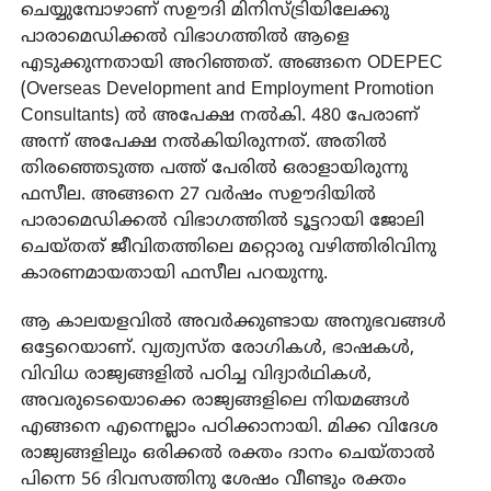
ചെയ്യുമ്പോഴാണ് സഊദി മിനിസ്ട്രിയിലേക്കു
പാരാമെഡിക്കൽ വിഭാഗത്തിൽ ആളെ
എടുക്കുന്നതായി അറിഞ്ഞത്. അങ്ങനെ ODEPEC
(Overseas Development and Employment Promotion
Consultants) ൽ അപേക്ഷ നൽകി. 480 പേരാണ്
അന്ന് അപേക്ഷ നൽകിയിരുന്നത്. അതിൽ
തിരഞ്ഞെടുത്ത പത്ത് പേരിൽ ഒരാളായിരുന്നു
ഫസീല. അങ്ങനെ 27 വർഷം സഊദിയിൽ
പാരാമെഡിക്കൽ വിഭാഗത്തിൽ ടൂട്ടറായി ജോലി
ചെയ്തത് ജീവിതത്തിലെ മറ്റൊരു വഴിത്തിരിവിനു
കാരണമായതായി ഫസീല പറയുന്നു.
ആ കാലയളവിൽ അവർക്കുണ്ടായ അനുഭവങ്ങൾ
ഒട്ടേറെയാണ്. വ്യത്യസ്ത രോഗികൾ, ഭാഷകൾ,
വിവിധ രാജ്യങ്ങളിൽ പഠിച്ച വിദ്യാർഥികൾ,
അവരുടെയൊക്കെ രാജ്യങ്ങളിലെ നിയമങ്ങൾ
എങ്ങനെ എന്നെല്ലാം പഠിക്കാനായി. മിക്ക വിദേശ
രാജ്യങ്ങളിലും ഒരിക്കൽ രക്തം ദാനം ചെയ്താൽ
പിന്നെ 56 ദിവസത്തിനു ശേഷം വീണ്ടും രക്തം