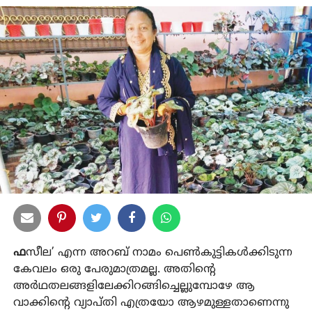
ഫ
സീല’ എന്ന അറബ് നാമം പെൺകുട്ടികൾക്കിടുന്ന
കേവലം ഒരു പേരുമാത്രമല്ല. അതിന്റെ
അർഥതലങ്ങളിലേക്കിറങ്ങിച്ചെല്ലുമ്പോഴേ ആ
വാക്കിന്റെ വ്യാപ്തി എത്രയോ ആഴമുള്ളതാണെന്നു