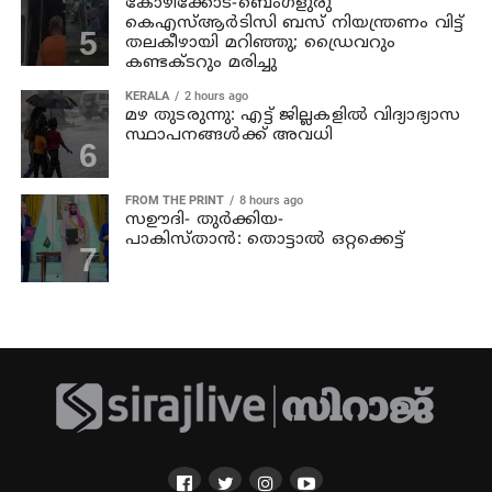
കോഴിക്കോട്-ബെംഗളുരു
കെഎസ്ആര്‍ടിസി ബസ് നിയന്ത്രണം വിട്ട്
തലകീഴായി മറിഞ്ഞു; ഡ്രൈവറും
കണ്ടക്ടറും മരിച്ചു
KERALA
2 hours ago
മഴ തുടരുന്നു: എട്ട് ജില്ലകളില്‍ വിദ്യാഭ്യാസ
സ്ഥാപനങ്ങള്‍ക്ക് അവധി
FROM THE PRINT
8 hours ago
സഊദി- തുർക്കിയ-
പാകിസ്താൻ: തൊട്ടാൽ ഒറ്റക്കെട്ട്