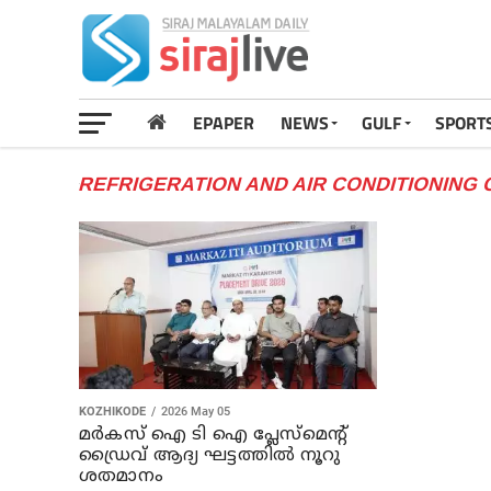
EPAPER
NEWS
GULF
SPORT
REFRIGERATION AND AIR CONDITIONING
KOZHIKODE
2026 May 05
മർകസ് ഐ ടി ഐ പ്ലേസ്മെന്റ്
ഡ്രൈവ് ആദ്യ ഘട്ടത്തിൽ നൂറു
ശതമാനം