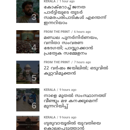
KERALA
1 hour ago
കോക്റോച്ച് ജനത
പാര്‍ട്ടിയുടെ തുടര്‍
സമരപരിപാടികള്‍ എന്തെന്ന്
ഇന്നറിയാം
FROM THE PRINT
6 hours ago
മണ്ഡല പുനർനിർണയം,
വനിതാ സംവരണ
ഭേദഗതി; പാസ്സാക്കാൻ
പ്രത്യേക സമ്മേളനം
FROM THE PRINT
7 hours ago
22 വർഷം ജയിലിൽ; ഒടുവിൽ
കുറ്റവിമുക്തൻ
KERALA
9 hours ago
നാളെ മുതല്‍ സംസ്ഥാനത്ത്
വീണ്ടും മഴ കനക്കുമെന്ന്
മുന്നറിയിപ്പ്
KERALA
9 hours ago
ഗുരുവായൂരില്‍ യുവതിയെ
കൊലപ്പെടുത്താന്‍