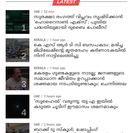
LATEST
UAE
52 min
സുരക്ഷാ രംഗത്ത് വിപ്ലവം സൃഷ്ടിക്കാന്‍
'ഹൊറൈസണ്‍ എക്‌സ്'; പുതിയ
പദ്ധതിയുമായി ദുബൈ പോലീസ്
KERALA
1 hour ago
കെ എസ് ആര്‍ ടി സി ബസപകടം: മരിച്ച
മിഥിലേഷിന്റെ മൃതദേഹം കര്‍ണാടകയില്‍
നിന്ന് നാട്ടിലെത്തിച്ചു
KERALA
1 hour ago
കേരളം ഗുണ്ടകളുടെ നാടല്ല; ജനങ്ങളുടെ
സമാധാന ജീവിതം ഉറപ്പാക്കാന്‍
ശക്തമായ നടപടിയുണ്ടാകും: ചെന്നിത്തല
UAE
2 hours ago
'സുഹൈല്‍' വരുന്നു; യു എ ഇയില്‍
കടുത്ത ചൂടിന് ഈമാസം ശമനമാകും
UAE
2 hours ago
ബാക്ക് ടു സ്‌കൂള്‍; ഷോപ്പിംഗ്