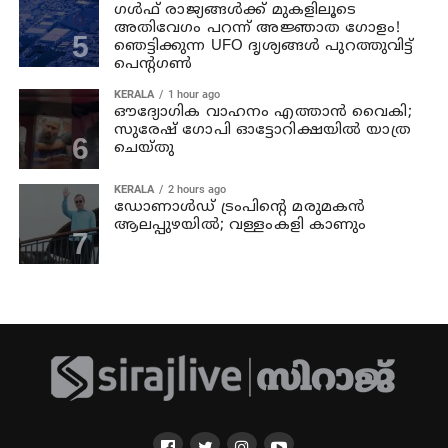
ഗൾഫ് രാജ്യങ്ങൾക്ക് മുകളിലൂടെ
അതിവേഗം പറന്ന് അജ്ഞാത ഗോളം!
ഞെട്ടിക്കുന്ന UFO ദൃശ്യങ്ങൾ പുറത്തുവിട്ട്
പെന്റഗൺ
KERALA
1 hour ago
ഔദ്യോഗിക വാഹനം എത്താന്‍ വൈകി;
സുരേഷ് ഗോപി ഓട്ടോറിക്ഷയില്‍ യാത്ര
ചെയ്തു
KERALA
2 hours ago
ഡോണാള്‍ഡ് ട്രംപിന്റെ മരുമകന്‍
ആലപ്പുഴയിൽ; വള്ളംകളി കാണും