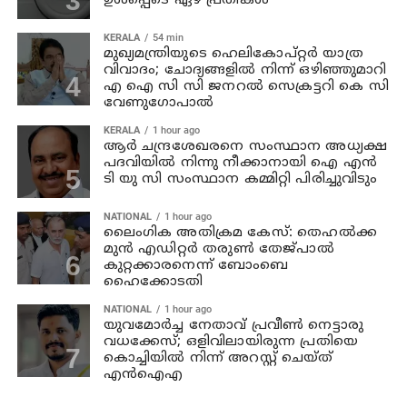
ഉള്‍പ്പെടെ ഏഴ് പ്രതികള്‍
KERALA
54 min
മുഖ്യമന്ത്രിയുടെ ഹെലികോപ്റ്റർ യാത്ര
വിവാദം; ചോദ്യങ്ങളിൽ നിന്ന് ഒഴിഞ്ഞുമാറി
എ ഐ സി സി ജനറൽ സെക്രട്ടറി കെ സി
വേണുഗോപാൽ
KERALA
1 hour ago
ആര്‍ ചന്ദ്രശേഖരനെ സംസ്ഥാന അധ്യക്ഷ
പദവിയില്‍ നിന്നു നീക്കാനായി ഐ എന്‍
ടി യു സി സംസ്ഥാന കമ്മിറ്റി പിരിച്ചുവിടും
NATIONAL
1 hour ago
ലൈംഗിക അതിക്രമ കേസ്: തെഹൽക്ക
മുൻ എഡിറ്റർ തരുൺ തേജ്പാൽ
കുറ്റക്കാരനെന്ന് ബോംബെ
ഹൈക്കോടതി
NATIONAL
1 hour ago
യുവമോര്‍ച്ച നേതാവ് പ്രവീണ്‍ നെട്ടാരു
വധക്കേസ്; ഒളിവിലായിരുന്ന പ്രതിയെ
കൊച്ചിയില്‍ നിന്ന് അറസ്റ്റ് ചെയ്ത്
എന്‍ഐഎ