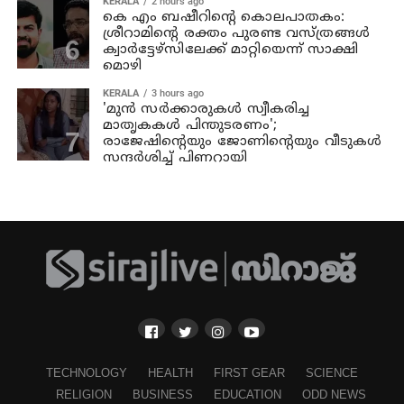
KERALA
2 hours ago
കെ എം ബഷീറിന്റെ കൊലപാതകം:
ശ്രീറാമിന്റെ രക്തം പുരണ്ട വസ്ത്രങ്ങള്‍
ക്വാര്‍ട്ടേഴ്‌സിലേക്ക് മാറ്റിയെന്ന് സാക്ഷി
മൊഴി
KERALA
3 hours ago
'മുന്‍ സര്‍ക്കാരുകള്‍ സ്വീകരിച്ച
മാതൃകകള്‍ പിന്തുടരണം';
രാജേഷിന്റെയും ജോണിന്റെയും വീടുകള്‍
സന്ദര്‍ശിച്ച് പിണറായി
TECHNOLOGY
HEALTH
FIRST GEAR
SCIENCE
RELIGION
BUSINESS
EDUCATION
ODD NEWS