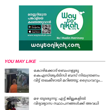
YOU MAY LIKE
കോഴിക്കോട്-ബെംഗളുരു
കെഎസ്ആര്‍ടിസി ബസ് നിയന്ത്രണം
വിട്ട് തലകീഴായി മറിഞ്ഞു; ഡ്രൈവറും
കണ്ടക്ടറും മരിച്ചു
മഴ തുടരുന്നു: എട്ട് ജില്ലകളില്‍
വിദ്യാഭ്യാസ സ്ഥാപനങ്ങള്‍ക്ക് അവധി