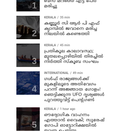
ബസ് മറിഞ്ഞ് എട്ട് പേര്‍
മരിച്ചു
KERALA
35 min
കണ്ണൂര്‍ സി ആര്‍ പി എഫ്
ക്യാമ്പില്‍ ജവാനെ മരിച്ച
നിലയില്‍ കണ്ടെത്തി
KERALA
45 min
പ്രതികൂല കാലാവസ്ഥ;
മുതലപ്പൊഴിയില്‍ തിരച്ചില്‍
നിര്‍ത്തി സ്കൂബ സംഘം
INTERNATIONAL
49 min
ഗൾഫ് രാജ്യങ്ങൾക്ക്
മുകളിലൂടെ അതിവേഗം
പറന്ന് അജ്ഞാത ഗോളം!
ഞെട്ടിക്കുന്ന UFO ദൃശ്യങ്ങൾ
പുറത്തുവിട്ട് പെന്റഗൺ
KERALA
1 hour ago
ഔദ്യോഗിക വാഹനം
എത്താന്‍ വൈകി; സുരേഷ്
ഗോപി ഓട്ടോറിക്ഷയില്‍
യാത്ര ചെയ്തു