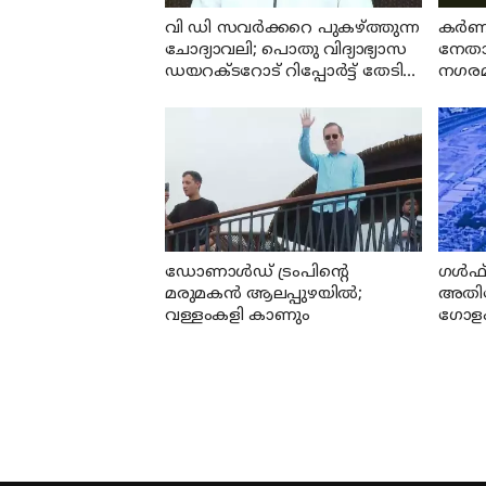
വി ഡി സവര്‍ക്കറെ പുകഴ്ത്തുന്ന
കര്‍
ചോദ്യാവലി; പൊതു വിദ്യാഭ്യാസ
നേതാവ
ഡയറക്ടറോട് റിപ്പോര്‍ട്ട് തേടി
നഗരമധ
വിദ്യാഭ്യാസ മന്ത്രി
കൊന്ന
ഡോണാള്‍ഡ് ട്രംപിന്റെ
ഗൾഫ് 
മരുമകന്‍ ആലപ്പുഴയിൽ;
അതിവ
വള്ളംകളി കാണും
ഗോളം
ദൃശ്യങ
പെന്