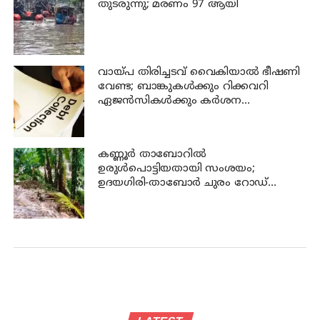
തുടരുന്നു; മരണം 97 ആയി
വായ്പ തിരിച്ചടവ് വൈകിയാൽ ഭീഷണി
വേണ്ട; ബാങ്കുകൾക്കും റിക്കവറി
ഏജൻസികൾക്കും കർശന
നിയന്ത്രണങ്ങളുമായി ആർ ബി ഐ
കണ്ണൂര്‍ താബോറില്‍
ഉരുള്‍പൊട്ടിയതായി സംശയം;
ഉദയഗിരി-താബോര്‍ ചുരം റോഡ്
താല്‍ക്കാലികമായി അടച്ചു