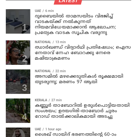
LATEST
UAE
6 min
ദുബൈയിൽ താമസയിടം വിഭജിച്ച്
വാടകയ്ക്ക് നൽകുന്നത്
നിയമവിധേയമാക്കാൻ ആലോചന;
പ്രത്യേക വാടക സൂചിക വരുന്നു
NATIONAL
13 min
ഝാര്‍ഖണ്ഡ് വിദ്യാര്‍ഥി പ്രതിഷേധം; ഐസ
നേതാവ് നേഹ ബോറക്കു നേരെ
മഷിയാക്രമണം
NATIONAL
22 min
അസമില്‍ മഴക്കെടുതികള്‍ രൂക്ഷമായി
തുടരുന്നു; മരണം 97 ആയി
KERALA
27 min
കണ്ണൂര്‍ താബോറില്‍ ഉരുള്‍പൊട്ടിയതായി
സംശയം; ഉദയഗിരി-താബോര്‍ ചുരം
റോഡ് താല്‍ക്കാലികമായി അടച്ചു
UAE
1 hour ago
ശൈഖ് സായിദ് ഭരണത്തിന്റെ 60-ാം