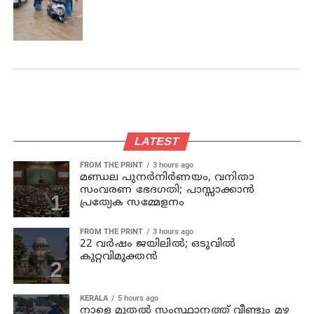
LATEST
FROM THE PRINT
3 hours ago
മണ്ഡല പുനർനിർണയം, വനിതാ
സംവരണ ഭേദഗതി; പാസ്സാക്കാൻ
പ്രത്യേക സമ്മേളനം
FROM THE PRINT
3 hours ago
22 വർഷം ജയിലിൽ; ഒടുവിൽ
കുറ്റവിമുക്തൻ
KERALA
5 hours ago
നാളെ മുതല്‍ സംസ്ഥാനത്ത് വീണ്ടും മഴ