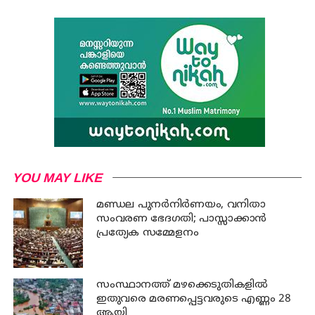
YOU MAY LIKE
മണ്ഡല പുനർനിർണയം, വനിതാ
സംവരണ ഭേദഗതി; പാസ്സാക്കാൻ
പ്രത്യേക സമ്മേളനം
സംസ്ഥാനത്ത് മഴക്കെടുതികളില്‍
ഇതുവരെ മരണപ്പെട്ടവരുടെ എണ്ണം 28
ആയി