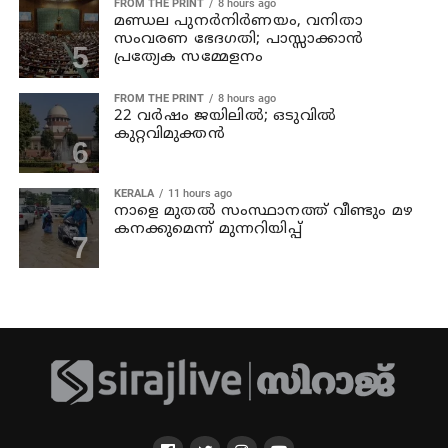
FROM THE PRINT
8 hours ago
മണ്ഡല പുനർനിർണയം, വനിതാ
സംവരണ ഭേദഗതി; പാസ്സാക്കാൻ
പ്രത്യേക സമ്മേളനം
FROM THE PRINT
8 hours ago
22 വർഷം ജയിലിൽ; ഒടുവിൽ
കുറ്റവിമുക്തൻ
KERALA
11 hours ago
നാളെ മുതല്‍ സംസ്ഥാനത്ത് വീണ്ടും മഴ
കനക്കുമെന്ന് മുന്നറിയിപ്പ്