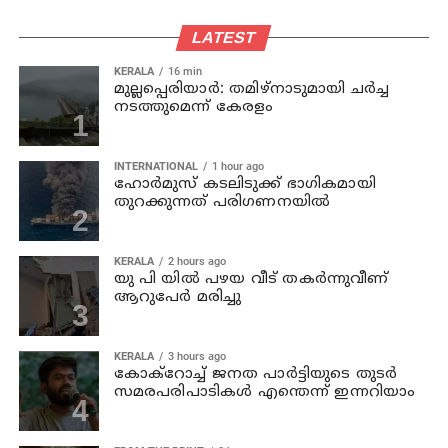
LATEST
KERALA
16 min
മുല്ലപ്പെരിയാര്‍: തമിഴ്‌നാടുമായി ചര്‍ച്ച
നടത്തുമെന്ന് കേരളം
INTERNATIONAL
1 hour ago
ഹോര്‍മുസ് കടലിടുക്ക് ഭാഗികമായി
തുറക്കുന്നത് പരിഗണനയില്‍
KERALA
2 hours ago
യു പി യില്‍ പഴയ വീട് തകര്‍ന്നുവീണ്
ആറുപേര്‍ മരിച്ചു
KERALA
3 hours ago
കോക്റോച്ച് ജനത പാര്‍ട്ടിയുടെ തുടര്‍
സമരപരിപാടികള്‍ എന്തെന്ന് ഇന്നറിയാം