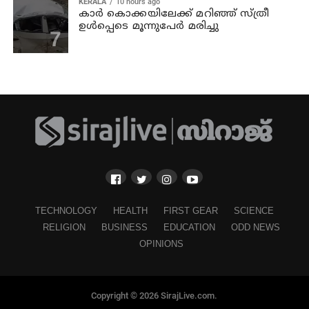
KERALA
10 hours ago
കാര്‍ കൊക്കയിലേക്ക് മറിഞ്ഞ് സ്ത്രീ
ഉള്‍പ്പെടെ മൂന്നുപേര്‍ മരിച്ചു
TECHNOLOGY
HEALTH
FIRST GEAR
SCIENCE
RELIGION
BUSINESS
EDUCATION
ODD NEWS
OPINIONS
Copyright © 2026 SirajLive.com.