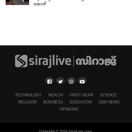
മൊഴി
TECHNOLOGY
HEALTH
FIRST GEAR
SCIENCE
RELIGION
BUSINESS
EDUCATION
ODD NEWS
OPINIONS
Copyright © 2026 SirajLive.com.