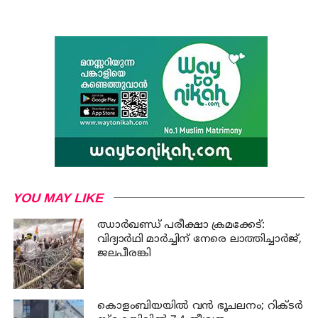
YOU MAY LIKE
ഝാര്‍ഖണ്ഡ് പരീക്ഷാ ക്രമക്കേട്:
വിദ്യാര്‍ഥി മാര്‍ച്ചിന് നേരെ ലാത്തിച്ചാര്‍ജ്,
ജലപീരങ്കി
കൊളംബിയയിൽ വൻ ഭൂചലനം; റിക്ടർ