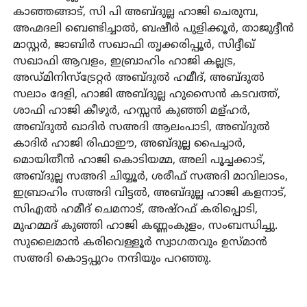
കാഞ്ഞങ്ങാട്, സി പി അബ്ദുല്ല ഹാജി ചെരുമ്പ,
അഹ്മദലി ബെണ്ടിച്ചാല്‍, ബഷീര്‍ പുളിക്കൂര്‍, താജുദ്ദീന്‍
മാസ്റ്റര്‍, ജാബിര്‍ സഖാഫി തൃക്കരിപ്പൂര്‍, സിദ്ദീഖ്
സഖാഫി ആവളം, ഇബ്രാഹിം ഹാജി കല്ലട്ര,
അഡ്മിനിസ്‌ട്രേറ്റര്‍ അബ്ദുല്‍ ഹമീദ്, അബ്ദുല്‍
സലാം ദേളി, ഹാജി അബ്ദുല്ല ഹുസൈന്‍ കടവത്ത്,
ശാഫി ഹാജി കീഴുര്‍, ഹസ്സന്‍ കുഞ്ഞി മള്ഹര്‍,
അബ്ദുല്‍ ഖാദിര്‍ സഅദി ആലംപാടി, അബ്ദുല്‍
കാദിര്‍ ഹാജി രിഫാഈ, അബ്ദുല്ല പൈച്ചാര്‍,
മൊയിതീന്‍ ഹാജി കൊടിയമ്മ, അലി പൂച്ചക്കാട്,
അബ്ദുല്ല സഅദി ചിയ്യൂര്‍, ശരീഫ് സഅദി മാവിലാടം,
ഇബ്രാഹിം സഅദി വിട്ടല്‍, അബ്ദുല്ല ഹാജി കളനാട്,
സിഎല്‍ ഹമീദ് ചെമനാട്, അഷ്‌റഫ് കരിപ്പൊടി,
മുഹമ്മദ് കുഞ്ഞി ഹാജി കണ്ണംകുളം, സംബന്ധിച്ചു.
സുലൈമാന്‍ കരിവെള്ളൂര്‍ സ്വാഗതവും ഉസ്മാന്‍
സഅദി കൊട്ടപ്പുറം നന്ദിയും പറഞ്ഞു.