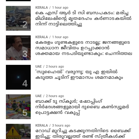
KERALA
1 hour ago
കെ എസ് ആര്‍ ടി സി ബസപകടം: മരിച്ച
മിഥിലേഷിന്റെ മൃതദേഹം കര്‍ണാടകയില്‍
നിന്ന് നാട്ടിലെത്തിച്ചു
KERALA
1 hour ago
കേരളം ഗുണ്ടകളുടെ നാടല്ല; ജനങ്ങളുടെ
സമാധാന ജീവിതം ഉറപ്പാക്കാന്‍
ശക്തമായ നടപടിയുണ്ടാകും: ചെന്നിത്തല
UAE
2 hours ago
'സുഹൈല്‍' വരുന്നു; യു എ ഇയില്‍
കടുത്ത ചൂടിന് ഈമാസം ശമനമാകും
UAE
2 hours ago
ബാക്ക് ടു സ്‌കൂള്‍; ഷോപ്പിംഗ്
നിര്‍ദേശങ്ങളുമായി ദുബൈ കണ്‍സ്യൂമര്‍
പ്രൊട്ടക്ഷന്‍ വകുപ്പ്
KERALA
3 hours ago
റോഡ് മുറിച്ചു കടക്കുന്നതിനിടെ ബൈക്ക്
ഇടിച്ചു; തിരുവല്ലത്ത് രണ്ട് സ്ത്രീകള്‍ക്ക്