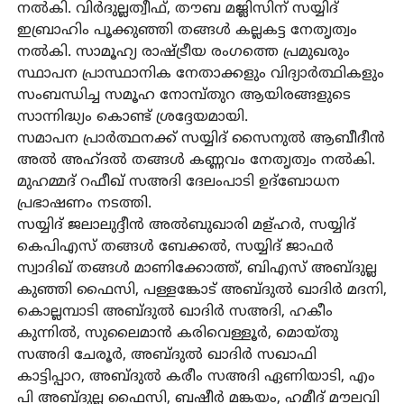
നല്‍കി. വിര്‍ദുല്ലത്വീഫ്, തൗബ മജ്ലിസിന് സയ്യിദ്
ഇബ്രാഹിം പൂക്കുഞ്ഞി തങ്ങള്‍ കല്ലകട്ട നേതൃത്വം
നല്‍കി. സാമൂഹ്യ രാഷ്ട്രീയ രംഗത്തെ പ്രമുഖരും
സ്ഥാപന പ്രാസ്ഥാനിക നേതാക്കളും വിദ്യാര്‍ത്ഥികളും
സംബന്ധിച്ച സമൂഹ നോമ്പ്തുറ ആയിരങ്ങളുടെ
സാന്നിദ്ധ്യം കൊണ്ട് ശ്രദ്ദേയമായി.
സമാപന പ്രാര്‍ത്ഥനക്ക് സയ്യിദ് സൈനുല്‍ ആബീദീന്‍
അല്‍ അഹ്ദല്‍ തങ്ങള്‍ കണ്ണവം നേതൃത്വം നല്‍കി.
മുഹമ്മദ് റഫീഖ് സഅദി ദേലംപാടി ഉദ്ബോധന
പ്രഭാഷണം നടത്തി.
സയ്യിദ് ജലാലുദ്ദീന്‍ അല്‍ബുഖാരി മള്ഹര്‍, സയ്യിദ്
കെപിഎസ് തങ്ങള്‍ ബേക്കല്‍, സയ്യിദ് ജാഫര്‍
സ്വാദിഖ് തങ്ങള്‍ മാണിക്കോത്ത്, ബിഎസ് അബ്ദുല്ല
കുഞ്ഞി ഫൈസി, പള്ളങ്കോട് അബ്ദുല്‍ ഖാദിര്‍ മദനി,
കൊല്ലമ്പാടി അബ്ദുല്‍ ഖാദിര്‍ സഅദി, ഹകീം
കുന്നില്‍, സുലൈമാന്‍ കരിവെള്ളൂര്‍, മൊയ്തു
സഅദി ചേരൂര്‍, അബ്ദുല്‍ ഖാദിര്‍ സഖാഫി
കാട്ടിപ്പാറ, അബ്ദുല്‍ കരീം സഅദി ഏണിയാടി, എം
പി അബ്ദുല്ല ഫൈസി, ബഷീര്‍ മങ്കയം, ഹമീദ് മൗലവി