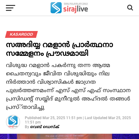
KASARGOD
സഅദിയ്യ റമളാന്‍ പ്രാര്‍ത്ഥനാ
സമ്മേളനം പ്രൗഢമായി
വിശുദ്ധ റമളാന്‍ പകര്‍ന്നു തന്ന ആത്മ
ചൈതന്യവും ജീവിത വിശുദ്ധിയും നില
നിര്‍ത്താന്‍ വിശ്വാസികള്‍ ജാഗ്രത
പുലര്‍ത്തണമംന്ന് എസ് എസ് എഫ് സംസ്ഥാന
പ്രസിഡന്റ് സയ്യിദ് മുനീറുല്‍ അഹ്ദല്‍ തങ്ങള്‍
പ്രസ്്താവിച്ചു
Published
Mar 25, 2025 11:51 pm
|
Last Updated
Mar 25, 2025
11:51 pm
By
വെബ് ഡെസ്‌ക്