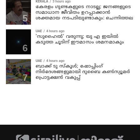
KERALA
3 hours ago
കേരളം ഗുണ്ടകളുടെ നാടല്ല; ജനങ്ങളുടെ
സമാധാന ജീവിതം ഉറപ്പാക്കാന്‍
ശക്തമായ നടപടിയുണ്ടാകും: ചെന്നിത്തല
UAE
4 hours ago
'സുഹൈല്‍' വരുന്നു; യു എ ഇയില്‍
കടുത്ത ചൂടിന് ഈമാസം ശമനമാകും
UAE
4 hours ago
ബാക്ക് ടു സ്‌കൂള്‍; ഷോപ്പിംഗ്
നിര്‍ദേശങ്ങളുമായി ദുബൈ കണ്‍സ്യൂമര്‍
പ്രൊട്ടക്ഷന്‍ വകുപ്പ്