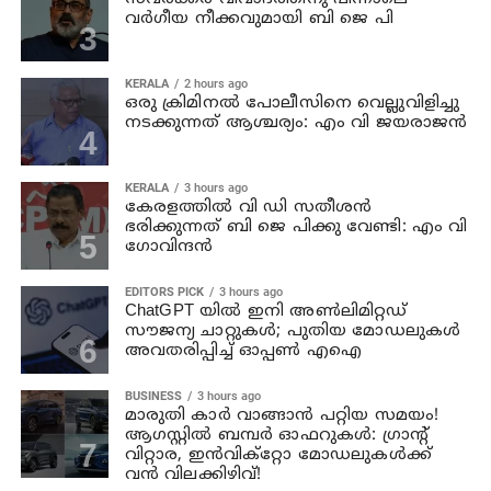
വര്‍ഗീയ നീക്കവുമായി ബി ജെ പി
KERALA
2 hours ago
ഒരു ക്രിമിനല്‍ പോലീസിനെ വെല്ലുവിളിച്ചു
നടക്കുന്നത് ആശ്ചര്യം: എം വി ജയരാജന്‍
KERALA
3 hours ago
കേരളത്തില്‍ വി ഡി സതീശന്‍
ഭരിക്കുന്നത് ബി ജെ പിക്കു വേണ്ടി: എം വി
ഗോവിന്ദന്‍
EDITORS PICK
3 hours ago
ChatGPT യിൽ ഇനി അൺലിമിറ്റഡ്
സൗജന്യ ചാറ്റുകൾ; പുതിയ മോഡലുകൾ
അവതരിപ്പിച്ച് ഓപ്പൺ എഐ
BUSINESS
3 hours ago
മാരുതി കാർ വാങ്ങാൻ പറ്റിയ സമയം!
ആഗസ്റ്റിൽ ബമ്പർ ഓഫറുകൾ: ഗ്രാന്റ്
വിറ്റാര, ഇൻവിക്റ്റോ മോഡലുകൾക്ക്
വൻ വിലക്കിഴിവ്!