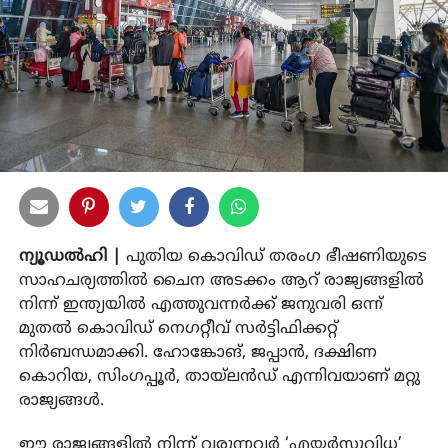
ന്യൂഡൽഹി |
പുതിയ കൊവിഡ് തരംഗ ഭീഷണിയുടെ
സാഹചര്യത്തിൽ ചൈന അടക്കം ആറ് രാജ്യങ്ങളിൽ
നിന്ന് ഇന്ത്യയിൽ എത്തുവന്നർക്ക് ജനുവരി ഒന്ന്
മുതൽ കൊവിഡ് നെഗറ്റീവ് സർട്ടിഫിക്കറ്റ്
നിർബന്ധമാക്കി. ഹോങ്കോങ്, ജപ്പാൻ, ദക്ഷിണ
കൊറിയ, സിംഗപ്പൂർ, തായ്‌ലൻഡ് എന്നിവയാണ് മറ്റു
രാജ്യങ്ങൾ.
ഈ രാജ്യങ്ങളിൽ നിന്ന് വരുന്നവർ ‘എയര്‍സുവിധ’