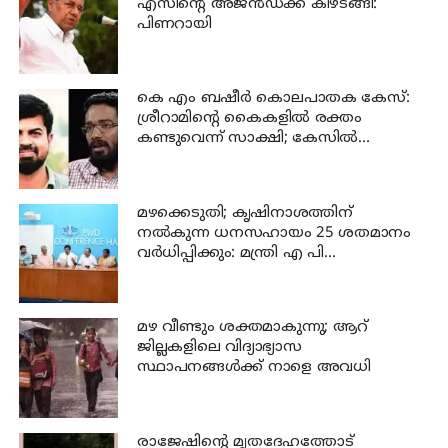
എസിന്റെ അജന്‍ഡക്ക്‌ കീഴടങ്ങി:
പിണറായി
കെ എം ബഷീര്‍ കൊലപാതക കേസ്:
ശ്രീറാമിന്റെ കൈകളില്‍ രക്തം
കണ്ടുവെന്ന് സാക്ഷി; കേസില്‍
നിര്‍ണായക മൊഴി
മഴക്കെടുതി; കൃഷിനാശത്തിന്
നല്‍കുന്ന ധനസഹായം 25 ശതമാനം
വര്‍ധിപ്പിക്കും: മന്ത്രി എ പി
അനില്‍കുമാര്‍
മഴ വീണ്ടും ശക്തമാകുന്നു; ആറ്
ജില്ലകളിലെ വിദ്യാഭ്യാസ
സ്ഥാപനങ്ങള്‍ക്ക് നാളെ അവധി
രാജേഷിന്റെ മൃതദേഹത്തോട്