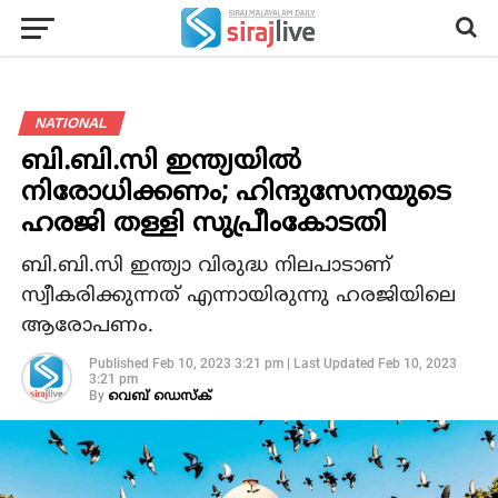
NATIONAL
ബി.ബി.സി ഇന്ത്യയില്‍
നിരോധിക്കണം; ഹിന്ദുസേനയുടെ
ഹരജി തള്ളി സുപ്രീംകോടതി
ബി.ബി.സി ഇന്ത്യാ വിരുദ്ധ നിലപാടാണ്
സ്വീകരിക്കുന്നത് എന്നായിരുന്നു ഹരജിയിലെ
ആരോപണം.
Published
Feb 10, 2023 3:21 pm
|
Last Updated
Feb 10, 2023
3:21 pm
By
വെബ് ഡെസ്‌ക്