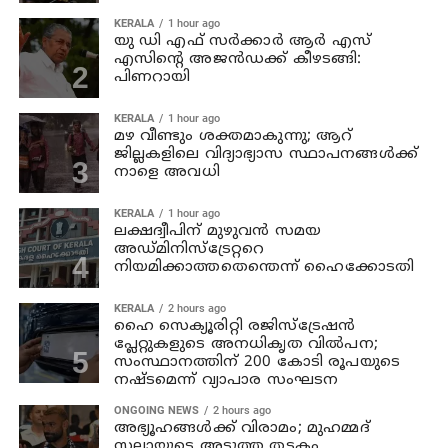
KERALA
1 hour ago
യു ഡി എഫ് സര്‍ക്കാര്‍ ആര്‍ എസ്
എസിന്റെ അജന്‍ഡക്ക്‌ കീഴടങ്ങി:
പിണറായി
KERALA
1 hour ago
മഴ വീണ്ടും ശക്തമാകുന്നു; ആറ്
ജില്ലകളിലെ വിദ്യാഭ്യാസ സ്ഥാപനങ്ങള്‍ക്ക്
നാളെ അവധി
KERALA
1 hour ago
ലക്ഷദ്വീപിന് മുഴുവന്‍ സമയ
അഡ്മിനിസ്‌ട്രേറ്ററെ
നിയമിക്കാത്തതെന്തെന്ന് ഹൈക്കോടതി
KERALA
2 hours ago
ഹൈ സെക്യൂരിറ്റി രജിസ്‌ട്രേഷന്‍
പ്ലേറ്റുകളുടെ അനധികൃത വില്‍പന;
സംസ്ഥാനത്തിന് 200 കോടി രൂപയുടെ
നഷ്ടമെന്ന് വ്യാപാര സംഘടന
ONGOING NEWS
2 hours ago
അഭ്യൂഹങ്ങള്‍ക്ക് വിരാമം; മുഹമ്മദ്
സലായുടെ അടുത്ത തട്ടകം